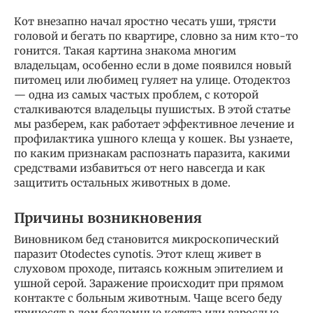
Кот внезапно начал яростно чесать уши, трясти
головой и бегать по квартире, словно за ним кто-то
гонится. Такая картина знакома многим
владельцам, особенно если в доме появился новый
питомец или любимец гуляет на улице. Отодектоз
— одна из самых частых проблем, с которой
сталкиваются владельцы пушистых. В этой статье
мы разберем, как работает эффективное лечение и
профилактика ушного клеща у кошек. Вы узнаете,
по каким признакам распознать паразита, какими
средствами избавиться от него навсегда и как
защитить остальных животных в доме.
Причины возникновения
Виновником бед становится микроскопический
паразит Otodectes cynotis. Этот клещ живет в
слуховом проходе, питаясь кожным эпителием и
ушной серой. Заражение происходит при прямом
контакте с больным животным. Чаще всего беду
приносят в дом бездомные котята или взрослые