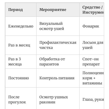
Средство /
Период
Мероприятие
Инструмент
Визуальный
Еженедельно
Фонарик
осмотр ушей
Профилактическая
Лосьон для
Раз в месяц
чистка
ушей
Раз в 3
Обработка от
Спот-он
месяца
паразитов
препарат
Полноценны
Постоянно
Контроль питания
корм +
витамины
После
Осмотр ушных
Глаза, руки
прогулок
раковин