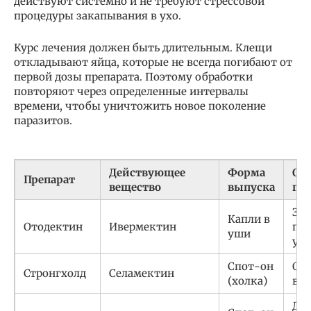
действуют системно и не требуют стрессовой
процедуры закапывания в ухо.
Курс лечения должен быть длительным. Клещи
откладывают яйца, которые не всегда погибают от
первой дозы препарата. Поэтому обработки
повторяют через определенные интервалы
времени, чтобы уничтожить новое поколение
паразитов.
Действующее
Форма
Ос
Препарат
вещество
выпуска
пр
За
Капли в
Отодектин
Ивермектин
пос
уши
уха
Спот-он
Одн
Стронгхолд
Селамектин
(холка)
в м
Дей