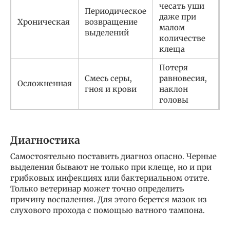
чесать уши
Периодическое
У
даже при
Хроническая
возвращение
к
малом
выделений
р
количестве
клеща
Потеря
Г
Смесь серы,
равновесия,
т
Осложненная
гноя и крови
наклон
д
головы
в
Диагностика
Самостоятельно поставить диагноз опасно. Черные
выделения бывают не только при клеще, но и при
грибковых инфекциях или бактериальном отите.
Только ветеринар может точно определить
причину воспаления. Для этого берется мазок из
слухового прохода с помощью ватного тампона.