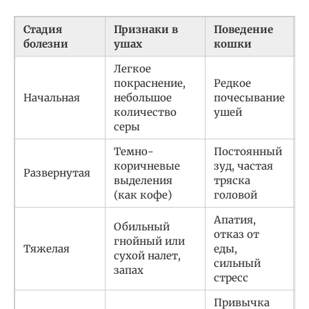
Стадия
Признаки в
Поведение
С
болезни
ушах
кошки
Легкое
покраснение,
Редкое
Н
Начальная
небольшое
почесывание
в
количество
ушей
л
серы
Темно-
Постоянный
В
коричневые
зуд, частая
Развернутая
в
выделения
тряска
п
(как кофе)
головой
Апатия,
К
Обильный
отказ от
я
гнойный или
Тяжелая
еды,
р
сухой налет,
сильный
б
запах
стресс
п
Привычка