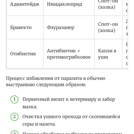
Спот-он
Адвантейдж
Имидаклоприд
вз
(холка)
осо
Дл
Спот-он
Бравекто
Флураланер
пе
(холка)
за
Пр
Антибиотик +
Капли в
пр
Отибиотик
противогрибковое
уши
ос
оти
Процесс избавления от паразита я обычно
выстраиваю следующим образом:
Первичный визит к ветеринару и забор
мазка.
Очистка ушного прохода от скопившейся
серы и налета.