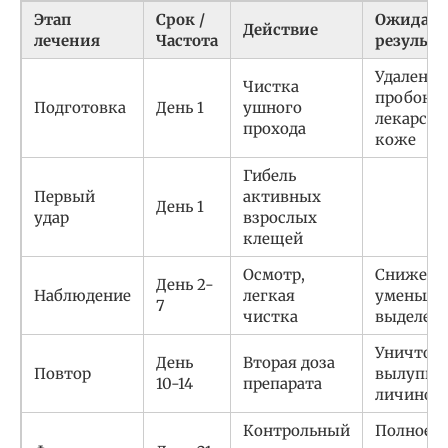
Этап
Срок /
Ожидае
Действие
лечения
Частота
результа
Удаление
Чистка
пробок, 
Подготовка
День 1
ушного
лекарств
прохода
коже
Гибель
Первый
активных
День 1
удар
взрослых
клещей
Осмотр,
Снижение
День 2-
Наблюдение
легкая
уменьше
7
чистка
выделен
Уничтож
День
Вторая доза
Повтор
вылупив
10-14
препарата
личинок
Контрольный
Полное