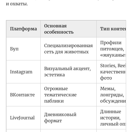
и охваты.
Основная
Платформа
Тип контент
особенность
Профили
Специализированная
Буп
питомцев,
сеть для животных
«мяуканье»
Stories, Reels,
Визуальный акцент,
Instagram
качественны
эстетика
фото
Огромные
Мемы,
ВКонтакте
тематические
лонгриды,
паблики
обсуждения
Длинные
Дневниковый
LiveJournal
истории,
формат
личный опыт