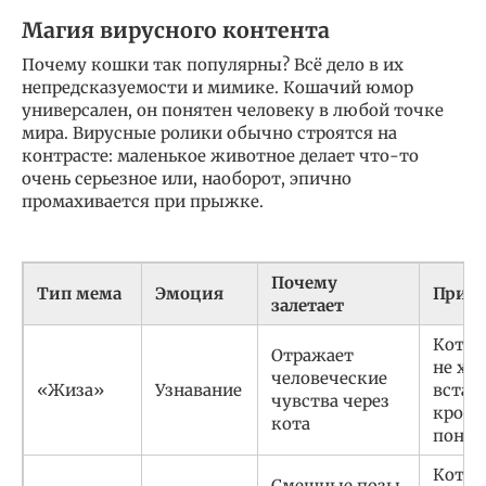
Магия вирусного контента
Почему кошки так популярны? Всё дело в их
непредсказуемости и мимике. Кошачий юмор
универсален, он понятен человеку в любой точке
мира. Вирусные ролики обычно строятся на
контрасте: маленькое животное делает что-то
очень серьезное или, наоборот, эпично
промахивается при прыжке.
Почему
Тип мема
Эмоция
Прим
залетает
Кот, 
Отражает
не хо
человеческие
«Жиза»
Узнавание
встава
чувства через
крова
кота
понед
Кот,
Смешные позы