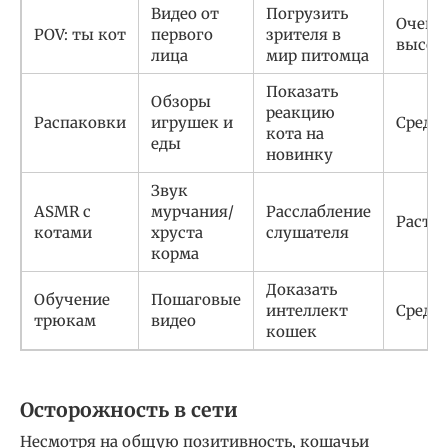
Видео от
Погрузить
Очень
POV: ты кот
первого
зрителя в
высок
лица
мир питомца
Показать
Обзоры
реакцию
Распаковки
игрушек и
Средн
кота на
еды
новинку
Звук
ASMR с
мурчания/
Расслабление
Расту
котами
хруста
слушателя
корма
Доказать
Обучение
Пошаговые
интеллект
Средн
трюкам
видео
кошек
Осторожность в сети
Несмотря на общую позитивность, кошачьи