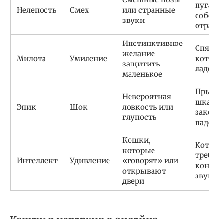
пуга
Нелепость
Смех
или странные
собст
звуки
отраж
Инстинктивное
Спящ
желание
Милота
Умиление
котен
защитить
ладон
маленькое
Прыж
Невероятная
шкафа
Эпик
Шок
ловкость или
закон
глупость
паден
Кошки,
Кот,
которые
требу
Интеллект
Удивление
«говорят» или
конк
открывают
звука
двери