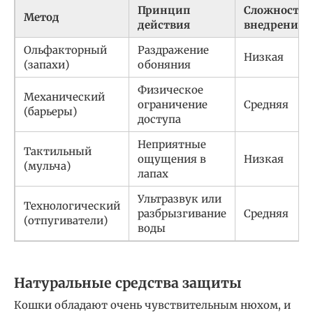
Принцип
Сложность
Метод
действия
внедрения
Ольфакторный
Раздражение
Низкая
(запахи)
обоняния
Физическое
Механический
ограничение
Средняя
(барьеры)
доступа
Неприятные
Тактильный
ощущения в
Низкая
(мульча)
лапах
Ультразвук или
Технологический
разбрызгивание
Средняя
(отпугиватели)
воды
Натуральные средства защиты
Кошки обладают очень чувствительным нюхом, и