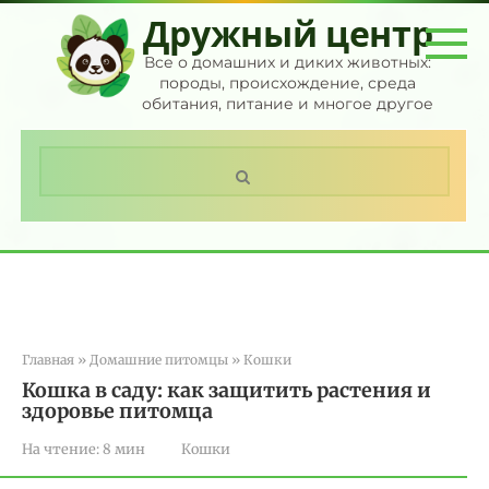
Перейти
Дружный центр
к
контенту
Все о домашних и диких животных:
породы, происхождение, среда
обитания, питание и многое другое
Поиск:
Главная
»
Домашние питомцы
»
Кошки
Кошка в саду: как защитить растения и
здоровье питомца
На чтение:
8 мин
Кошки