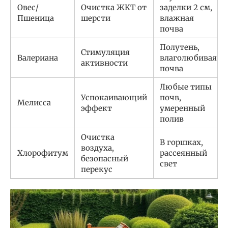
Овес/
Очистка ЖКТ от
заделки 2 см,
Пшеница
шерсти
влажная
почва
Полутень,
Стимуляция
Валериана
влаголюбивая
активности
почва
Любые типы
Успокаивающий
почв,
Мелисса
эффект
умеренный
полив
Очистка
В горшках,
воздуха,
Хлорофитум
рассеянный
безопасный
свет
перекус