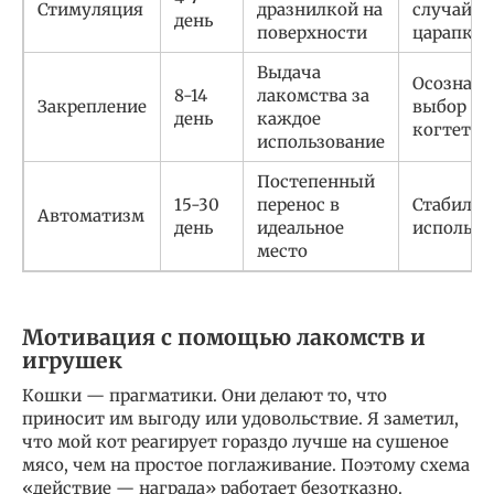
Стимуляция
дразнилкой на
случайн
день
поверхности
царапки
Выдача
Осознан
8-14
лакомства за
Закрепление
выбор
день
каждое
когтеточ
использование
Постепенный
15-30
перенос в
Стабильн
Автоматизм
день
идеальное
использо
место
Мотивация с помощью лакомств и
игрушек
Кошки — прагматики. Они делают то, что
приносит им выгоду или удовольствие. Я заметил,
что мой кот реагирует гораздо лучше на сушеное
мясо, чем на простое поглаживание. Поэтому схема
«действие — награда» работает безотказно.