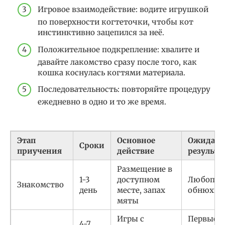
Игровое взаимодействие: водите игрушкой
по поверхности когтеточки, чтобы кот
инстинктивно зацепился за неё.
Положительное подкрепление: хвалите и
давайте лакомство сразу после того, как
кошка коснулась когтями материала.
Последовательность: повторяйте процедуру
ежедневно в одно и то же время.
Этап
Основное
Ожидае
Сроки
приучения
действие
результа
Размещение в
1-3
доступном
Любопыт
Знакомство
день
месте, запах
обнюхив
мяты
Игры с
Первые
4-7