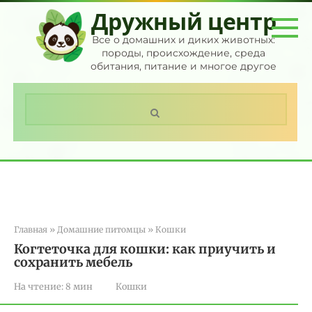
Перейти
Дружный центр
к
контенту
Все о домашних и диких животных:
породы, происхождение, среда
обитания, питание и многое другое
Поиск:
Главная
»
Домашние питомцы
»
Кошки
Когтеточка для кошки: как приучить и
сохранить мебель
На чтение:
8 мин
Кошки