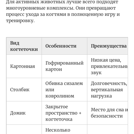
Для активных животных лучше всего подходят
многоуровневые комплексы. Они превращают
процесс ухода за когтями в полноценную игру и
тренировку.
Вид
Особенности
Преимущества
когтеточки
Низкая цена,
Гофрированный
Картонная
привлекательный
картон
звук
Обивка сизалем
Долговечность,
Столбик
или
вертикальная
ковролином
нагрузка
Закрытое
Место для сна и
Домик
пространство +
безопасности
когтеточка
Несколько