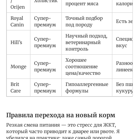
/
Холистик
процент мяса
калорийн
Orijen
Royal
Супер-
Точный подбор
Есть зер
Canin
премиум
под породу
Научный подход,
Супер-
Специфи
Hill’s
ветеринарный
премиум
вкус
контроль
Хорошее
Супер-
Разнообр
Monge
соотношение
премиум
линеек
цена/качество
Brit
Супер-
Гипоаллергенные
Без пшен
Care
премиум
формулы
кукуруз
Правила перехода на новый корм
Резкая смена питания — это стресс для ЖКТ,
который часто приводит к диарее или рвоте. Я
убедился на практике: даже самый дорогой