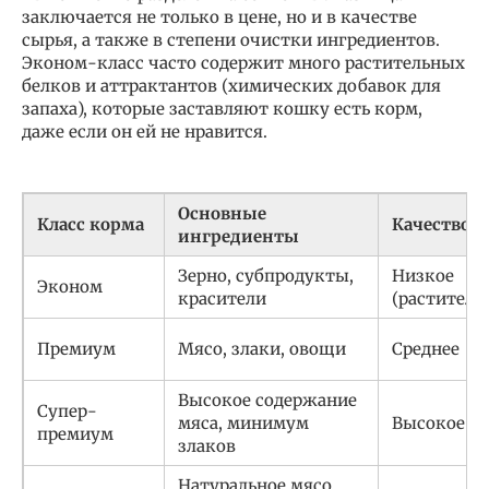
заключается не только в цене, но и в качестве
сырья, а также в степени очистки ингредиентов.
Эконом-класс часто содержит много растительных
белков и аттрактантов (химических добавок для
запаха), которые заставляют кошку есть корм,
даже если он ей не нравится.
Основные
Класс корма
Качество б
ингредиенты
Зерно, субпродукты,
Низкое
Эконом
красители
(раститель
Премиум
Мясо, злаки, овощи
Среднее
Высокое содержание
Супер-
мяса, минимум
Высокое
премиум
злаков
Натуральное мясо,