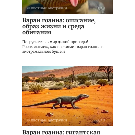
Животные Австралии
0
Варан гоанна: описание,
образ жизни и среда
обитания
Погрузитесь в мир дикой природы!
Рассказываем, как выживает варан гоанна в
экстремальном буше и
Животные Австралии
0
Варан гоанна: гигантская