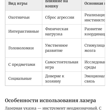
Влияние на
Вид игры
Основная це
кошку
Реализация
Охотничьи
Сброс агрессии
инстинктов
Физическая
Развитие
Интерактивные
нагрузка
координации
Умственное
Стимуляция
Головоломки
развитие
мозга
Самостоятельная
Исследовани
С предметами
игра
среды
Доверие к
Эмоциональн
Социальные
хозяину
связь
Особенности использования лазера
Лазерная указка — инструмент неоднозначный. С