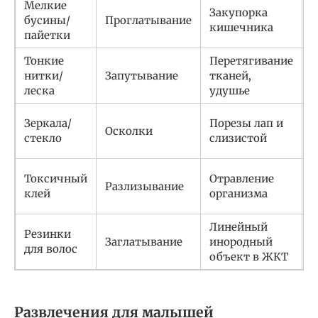
Мелкие
К
Закупорка
бусины/
Проглатывание
т
кишечника
пайетки
у
Тонкие
Перетягивание
Т
нитки/
Запутывание
тканей,
х
леска
удушье
П
Зеркала/
Порезы лап и
Осколки
б
стекло
слизистой
д
Б
Токсичный
Отравление
Разлизывание
к
клей
организма
с
Линейный
Резинки
Т
Заглатывание
инородный
для волос
объект в ЖКТ
Развлечения для малышей