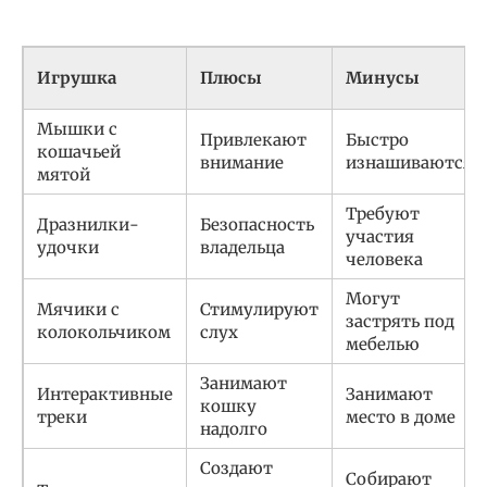
Игрушка
Плюсы
Минусы
Мышки с
Привлекают
Быстро
кошачьей
внимание
изнашиваются
мятой
Требуют
Дразнилки-
Безопасность
участия
удочки
владельца
человека
Могут
Мячики с
Стимулируют
застрять под
колокольчиком
слух
мебелью
Занимают
Интерактивные
Занимают
кошку
треки
место в доме
надолго
Создают
Собирают