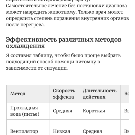
Самостоятельное лечение без постановки диагноза
может навредить животному. Только врач может
определить степень поражения внутренних органов
после перегрева.
Эффективность различных методов
охлаждения
Я составил таблицу, чтобы было проще выбрать
подходящий способ помощи питомцу в
зависимости от ситуации.
Скорость
Длительность
Метод
Безо
эффекта
действия
Прохладная
Средняя
Короткая
Выс
вода (питье)
Вентилятор
Низкая
Средняя
Выс