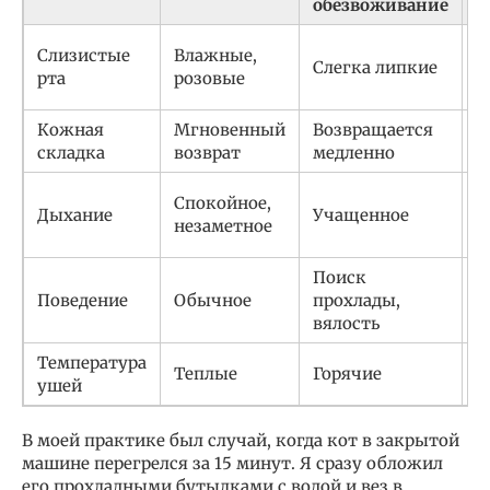
обезвоживание
С
Слизистые
Влажные,
Слегка липкие
б
рта
розовые
с
Кожная
Мгновенный
Возвращается
О
складка
возврат
медленно
«
С
Спокойное,
Дыхание
Учащенное
р
незаметное
т
Поиск
С
Поведение
Обычное
прохлады,
п
вялость
Температура
Теплые
Горячие
О
ушей
В моей практике был случай, когда кот в закрытой
машине перегрелся за 15 минут. Я сразу обложил
его прохладными бутылками с водой и вез в