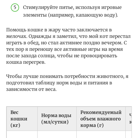
Стимулируйте питье, используя игровые
элементы (например, капающую воду).
Помощь кошке в жару часто заключается в
мелочах. Однажды я заметил, что мой кот перестал
играть в обед, но стал активнее поздно вечером. С
тех пор я переношу все активные игры на время
после захода солнца, чтобы не провоцировать
кошка перегрев.
Чтобы лучше понимать потребности животного, я
подготовил таблицу норм воды и питания в
зависимости от веса.
Вес
Рекомендуемый
Норма воды
Час
кошки
объем влажного
(мл/сутки)
ко
(кг)
корма (г)