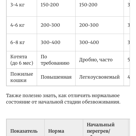
3-4 кг
150-200
150-200
3-4
4-6 кг
200-300
200-300
3-4
6-8 кг
300-400
300-400
3-5
Котята
По
Дробно, часто
5-6
(до 6 мес)
требованию
Пожилые
Повышенная
Легкоусвояемый
4-5
кошки
Также полезно знать, как отличить нормальное
состояние от начальной стадии обезвоживания.
Начальный
К
Показатель
Норма
перегрев/
с