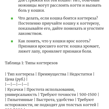
для стрижки когтей кошке? Нет, обычные
ножницы могут расслоить когти и вызвать
боль у кошки.
Что делать, если кошка боится когтереза?
Постепенно приучайте кошку к когтерезу,
показывайте его, дайте понюхать и угостите
лакомством.
Как понять, что у кошки врос коготь?
Признаки вросшего когтя: кошка хромает,
лижет лапу, проявляет признаки боли.
Таблица 1: Типы когтерезов
| Тип когтереза | Преимущества | Недостатки |
Цена (руб.) |
|—|—|—|—|
| Кусачки | Простота использования,
универсальность | Требуют точности | 500-1500 |
| Гильотинные | Быстрота, удобство | Требуют
осторожности, не подходят для толстых когтей |