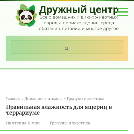
Перейти
Дружный центр
к
контенту
Все о домашних и диких животных:
породы, происхождение, среда
обитания, питание и многое другое
Поиск:
Главная
»
Домашние питомцы
»
Грызуны и экзотика
Правильная влажность для ящериц в
террариуме
На чтение:
8 мин
Грызуны и экзотика