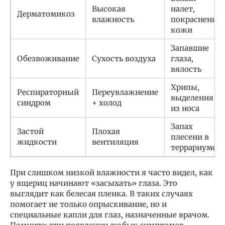
Высокая
налет,
Дерматомикоз
влажность
покраснения
кожи
Запавшие
Обезвоживание
Сухость воздуха
глаза,
вялость
Хрипы,
Респираторный
Переувлажнение
выделения
синдром
+ холод
из носа
Запах
Застой
Плохая
плесени в
жидкости
вентиляция
террариуме
При слишком низкой влажности я часто видел, как
у ящериц начинают «засыхать» глаза. Это
выглядит как белесая пленка. В таких случаях
помогает не только опрыскивание, но и
специальные капли для глаз, назначенные врачом.