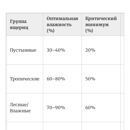
Оптимальная
Критический
Кр
Группа
влажность
минимум
м
ящериц
(%)
(%)
(%
Пустынные
30–40%
20%
5
Тропические
60–80%
50%
9
Лесные/
70–90%
60%
1
Влажные