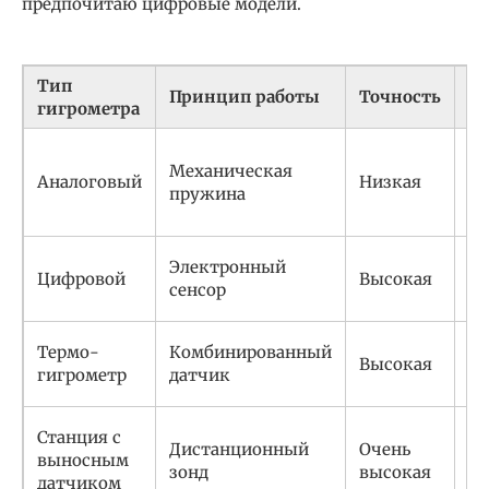
предпочитаю цифровые модели.
Тип
Принцип работы
Точность
П
гигрометра
Н
Механическая
Аналоговый
Низкая
ба
пружина
де
Т
Электронный
Цифровой
Высокая
да
сенсор
ко
Ко
Термо-
Комбинированный
Высокая
те
гигрометр
датчик
и 
Д
Станция с
Дистанционный
Очень
м
выносным
зонд
высокая
по
датчиком