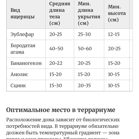
Средняя
Мин.
Мин.
М
Вид
длина
длина
высота
ш
ящерицы
тела
укрытия
(см)
(с
(см)
(см)
Эублефар
20-25
25-30
12-15
15
Бородатая
40-50
50-60
20-25
25
агама
Бананогекон
20-22
20-25
15-20
15
Анолис
15-20
15-20
10-15
10
Сцинк
15-30
20-35
10-15
12
Оптимальное место в террариуме
Расположение дома зависит от биологических
потребностей вида. В террариуме обязательно
должен быть температурный градиент — зона