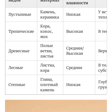
видов
материал
влажности
Камень,
У исто
Пустынные
Низкая
керамика
тепла
Кора,
Тропические
кокос,
Высокая
В тени
мох
Полые
Средняя/
Древесные
ветви,
Верхни
Высокая
листья
Листва,
В толщ
Лесные
Средняя
кора
субстр
Глина,
Глубок
Степные
плотный
Низкая
грунте
камень