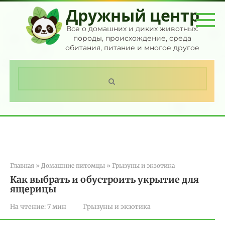
Перейти
Дружный центр
к
контенту
Все о домашних и диких животных:
породы, происхождение, среда
обитания, питание и многое другое
Поиск:
Главная
»
Домашние питомцы
»
Грызуны и экзотика
Как выбрать и обустроить укрытие для
ящерицы
На чтение:
7 мин
Грызуны и экзотика