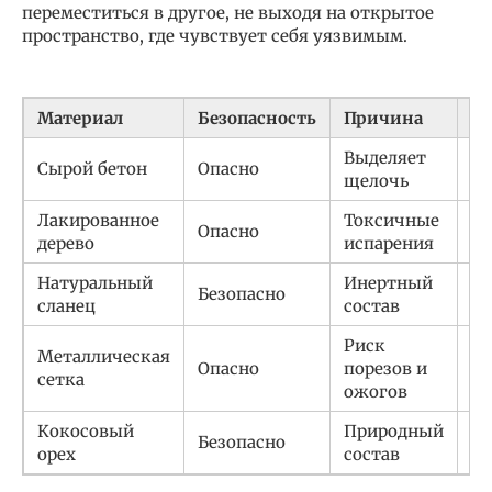
переместиться в другое, не выходя на открытое
пространство, где чувствует себя уязвимым.
Материал
Безопасность
Причина
Ал
Выделяет
Сырой бетон
Опасно
Ке
щелочь
Лакированное
Токсичные
Опасно
П
дерево
испарения
Натуральный
Инертный
Безопасно
—
сланец
состав
Риск
Металлическая
Опасно
порезов и
Пл
сетка
ожогов
Кокосовый
Природный
Безопасно
—
орех
состав