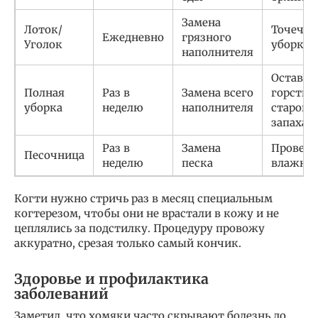
Замена
Лоток/
Точечна
Ежедневно
грязного
Уголок
уборка
наполнителя
Оставит
Полная
Раз в
Замена всего
горсть
уборка
неделю
наполнителя
старого
запаха
Раз в
Замена
Проверк
Песочница
неделю
песка
влажнос
Когти нужно стричь раз в месяц специальным
когтерезом, чтобы они не врастали в кожу и не
цеплялись за подстилку. Процедуру провожу
аккуратно, срезая только самый кончик.
Здоровье и профилактика
заболеваний
Заметил, что хомяки часто скрывают болезнь до