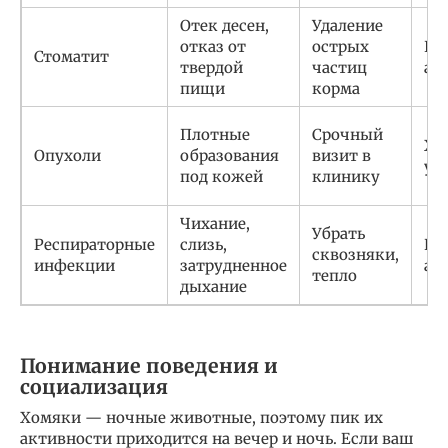
Отек десен,
Удаление
отказ от
острых
Пр
Стоматит
твердой
частиц
ан
пищи
корма
Плотные
Срочный
Хи
Опухоли
образования
визит в
уд
под кожей
клинику
Чихание,
Убрать
Респираторные
слизь,
Ин
сквозняки,
инфекции
затрудненное
ан
тепло
дыхание
Понимание поведения и
социализация
Хомяки — ночные животные, поэтому пик их
активности приходится на вечер и ночь. Если ваш