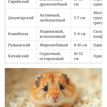
Сирийский
дружелюбный
см
одиноч
Могут 
Активный,
Джунгарский
5-7 см
группа
любопытный
(риско
Подвижный,
Склонн
Кэмпбелла
5-8 см
вспыльчивый
конфл
Румынский
Миролюбивый
8-10 см
Одино
Скрытный,
10-12
Китайский
Одино
осторожный
см