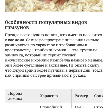
Особенности популярных видов
грызунов
Прежде всего нужно понять, кто именно поселится
у вас дома. Самые распространенные виды сильно
различаются по характеру и требованиям к
пространству. Сирийский хомяк — это крупный
одиночка, который не терпит соседей.
Джунгарские и хомяки Кэмпбелла намного меньше,
они более суетливые и активные. Из опыта скажу,
что джунгарики более пугливы в первые дни, тогда
как сирийцы быстрее привыкают к рукам.
Порода
Характер
Размер
Социал
хомяка
Спокойный,
13-18
Строги