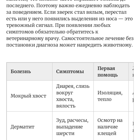
последнего. Поэтому важно ежедневно наблюдать
за поведением. Если зверек стал вялым, перестал
есть или у него появились выделения из носа — это
тревожный сигнал. При появлении любых
симптомов обязательно обратитесь к
ветеринарному врачу. Самостоятельное лечение без
постановки диагноза может навредить животному.
Первая
Ле
Болезнь
Симптомы
помощь
ве
Диарея, слизь
вокруг
Изоляция,
Ан
Мокрый хвост
хвоста,
тепло
ре
вялость
Зуд, расчесы,
Осмотр на
Пр
Дерматит
выпадение
наличие
ма
шерсти
клещей