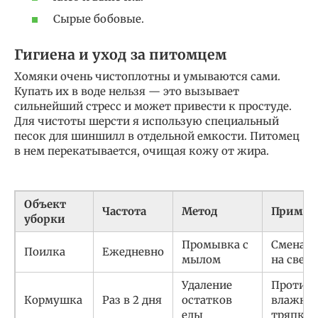
Сырые бобовые.
Гигиена и уход за питомцем
Хомяки очень чистоплотны и умываются сами.
Купать их в воде нельзя — это вызывает
сильнейший стресс и может привести к простуде.
Для чистоты шерсти я использую специальный
песок для шиншилл в отдельной емкости. Питомец
в нем перекатывается, очищая кожу от жира.
Объект
Частота
Метод
Примеч
уборки
Промывка с
Смена в
Поилка
Ежедневно
мылом
на свеж
Удаление
Протир
Кормушка
Раз в 2 дня
остатков
влажно
еды
тряпкой