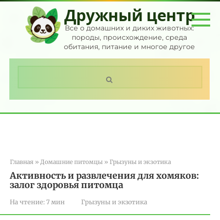
Перейти
Дружный центр
к
контенту
Все о домашних и диких животных:
породы, происхождение, среда
обитания, питание и многое другое
Поиск:
Главная
»
Домашние питомцы
»
Грызуны и экзотика
Активность и развлечения для хомяков:
залог здоровья питомца
На чтение:
7 мин
Грызуны и экзотика