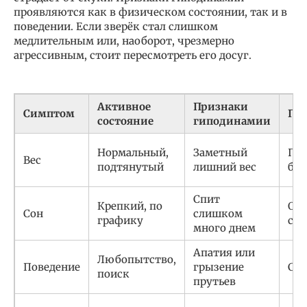
проявляются как в физическом состоянии, так и в
поведении. Если зверёк стал слишком
медлительным или, наоборот, чрезмерно
агрессивным, стоит пересмотреть его досуг.
Активное
Признаки
Симптом
Пр
состояние
гиподинамии
Нормальный,
Заметный
Пер
Вес
подтянутый
лишний вес
бег
Спит
Крепкий, по
Отс
Сон
слишком
графику
ст
много днем
Апатия или
Любопытство,
Поведение
грызение
Стр
поиск
прутьев