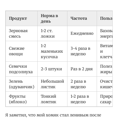
Норма в
Продукт
Частота
Польза
день
Зерновая
1-2 ст.
Базовая
Ежедневно
смесь
ложки
энергия
1-2
Витами
Свежие
3-4 раза в
маленьких
и
овощи
неделю
кусочка
клетчат
Семечки
Полезны
2-3 штуки
Раз в 2 дня
подсолнуха
жиры
Зелень
Небольшой
2 раза в
Очистка
(одуванчик)
листик
неделю
кишечн
Фрукты
Тонкий
1-2 раза в
Природ
(яблоко)
ломтик
неделю
сахар
Я заметил, что мой хомяк стал ленивым после