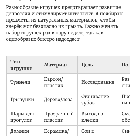
Разнообразие игрушек предотвращает развитие
депрессии и стимулирует интеллект. Я подбираю
предметы из натуральных материалов, чтобы
зверёк мог безопасно их грызть. Важно менять
набор игрушек раз в пару недель, так как
однообразие быстро надоедает.
Тип
Материал
Цель
Польз
игрушки
Картон/
Разви
Туннели
Исследование
пластик
ориен
Стачивание
Проф
Грызунки
Дерево/лоза
зубов
гипер
Шары для
Прозрачный
Выход из
Смен
прогулок
пластик
клетки
обста
Домики-
Керамика/
Сон и
Сниж