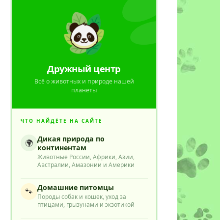
Дружный центр
Всё о животных и природе нашей
планеты
ЧТО НАЙДЁТЕ НА САЙТЕ
Дикая природа по
🌍
континентам
Животные России, Африки, Азии,
Австралии, Амазонии и Америки
Домашние питомцы
🐾
Породы собак и кошек, уход за
птицами, грызунами и экзотикой