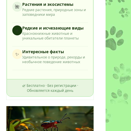
Растения и экосистемы
🌺
Редкие растения, природные зоны и
заповедники мира
Редкие и исчезающие виды
⭐
Краснокнижные животные и
уникальные обитатели планеты
Интересные факты
✨
Удивительное о природе, рекорды и
необычное поведение животных
🌿 Бесплатно · Без регистрации ·
Обновляется каждый день