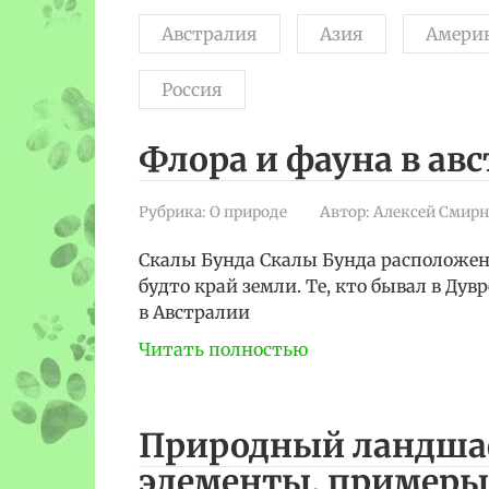
Австралия
Азия
Амери
Россия
Флора и фауна в ав
Рубрика:
О природе
Автор:
Алексей Смирн
Скалы Бунда Скалы Бунда расположе
будто край земли. Те, кто бывал в Дувр
в Австралии
Читать полностью
Природный ландшаф
элементы, примеры