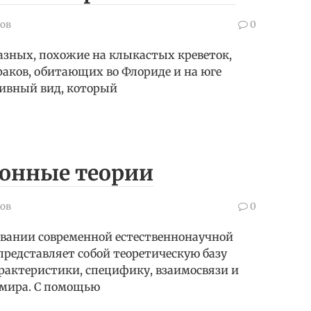
ов
0
азных, похожие на клыкастых креветок,
аков, обитающих во Флориде и на юге
ивный вид, который
онные теории
ов
0
вании современной естественнонаучной
редставляет собой теоретическую базу
актеристики, специфику, взаимосвязи и
 мира. С помощью