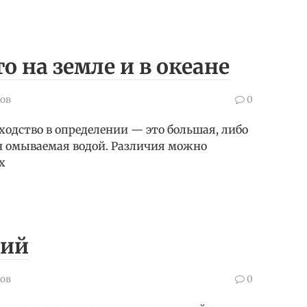
о на земле и в океане
ов
0
ходство в определении — это большая, либо
н омываемая водой. Различия можно
х
ний
ов
0