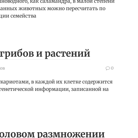
новодного, как саламандра, в малой степени
и данных животных можно пересчитать по
ции семейства
 грибов и растений
ов
0
эукариотами, в каждой их клетке содержится
 генетической информации, записанной на
 половом размножении