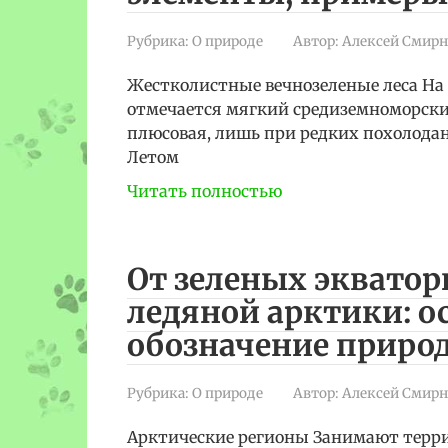
Рубрика:
О природе
Автор:
Алексей Смирн
Жестколистные вечнозеленые леса На 
отмечается мягкий средиземноморски
плюсовая, лишь при редких похолодан
Летом
Читать полностью
От зеленых экватор
ледяной арктики: о
обозначение природ
Рубрика:
О природе
Автор:
Алексей Смирн
Арктические регионы Занимают терр