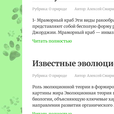
Рубрика:
О природе
Автор:
Алексей Смирн
1- Мраморный краб Эти виды ракообр
представляют собой бесполую форму р
Джорджии. Мраморный краб — инваз
Читать полностью
Известные эволюци
Рубрика:
О природе
Автор:
Алексей Смирн
Роль эволюционной теории в формиро
картины мира Эволюционная теория п
биологии, объясняющую ключевые хар
направления развития органического
Читать полностью