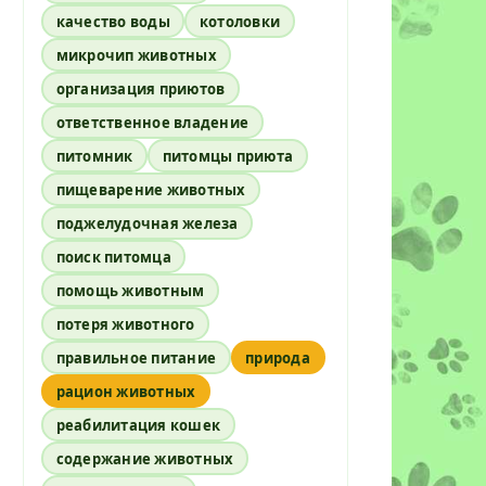
качество воды
котоловки
микрочип животных
организация приютов
ответственное владение
питомник
питомцы приюта
пищеварение животных
поджелудочная железа
поиск питомца
помощь животным
потеря животного
правильное питание
природа
рацион животных
реабилитация кошек
содержание животных