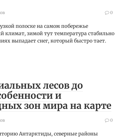
ов
0
узкой полоске на самом побережье
й климат, зимой тут температура стабильно
иях выпадает снег, который быстро тает.
иальных лесов до
собенности и
ных зон мира на карте
ов
0
иторию Антарктиды, северные районы