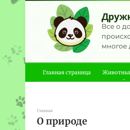
Перейти
к
Друж
контенту
Все о д
происхо
многое 
Главная страница
Животны
Главная
О природе