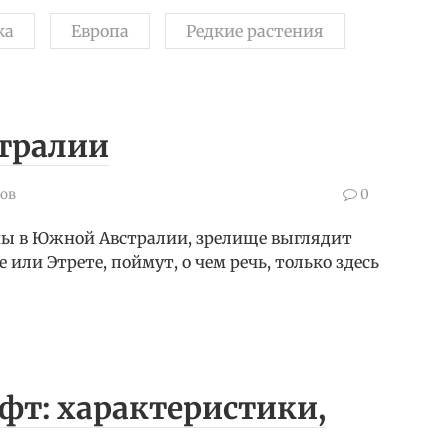
ка
Европа
Редкие растения
стралии
ов
0
ны в Южной Австралии, зрелище выглядит
е или Этрете, поймут, о чем речь, только здесь
т: характеристики,