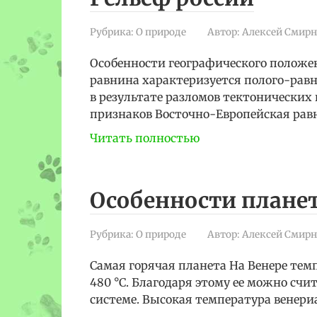
Рубрика:
О природе
Автор:
Алексей Смирн
Особенности географического положе
равнина характеризуется полого-рав
в результате разломов тектонических
признаков Восточно-Европейская равн
Читать полностью
Особенности плане
Рубрика:
О природе
Автор:
Алексей Смирн
Самая горячая планета На Венере темп
480 °C. Благодаря этому ее можно счи
системе. Высокая температура венери