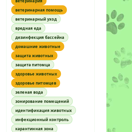
ветеринария
ветеринарная помощь
ветеринарный уход
вредная еда
дезинфекция бассейна
домашние животные
защита животных
защита питомца
здоровье животных
здоровье питомцев
зеленая вода
зонирование помещений
идентификация животных
инфекционный контроль
карантинная зона