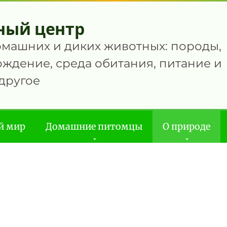
ный центр
омашних и диких животных: породы,
ждение, среда обитания, питание и
другое
й мир
Домашние питомцы
О природе