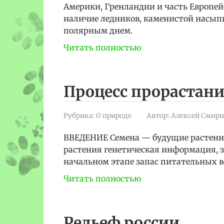
Америки, Гренландии и часть Европей
наличие ледников, каменистой насыпи
полярным днем.
Читать полностью
Процесс прорастани
Рубрика:
О природе
Автор:
Алексей Смирн
ВВЕДЕНИЕ Семена — будущие растения
растения генетическая информация, 
начальном этапе запас питательных ве
Читать полностью
Рельеф россии