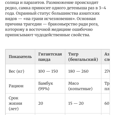
солнца и паразитов. Размножение происходит
редко, самка приносит одного детеныша раз в 3–4
года. Охранный статус большинства азиатских
видов — «на грани исчезновения». Основная
причина трагедии — браконьерство ради рога,
которому в восточной медицине ошибочно
приписывают чудодейственные свойства.
Гигантская
Тигр
Азиа
Показатель
панда
(бенгальский)
слон
Вес (кг)
100 — 150
180 — 260
2700
Бамбук
Мясо
Трава
Рацион
(99%)
(копытные)
плод
Срок
жизни
20
15 — 20
60 —
(лет)