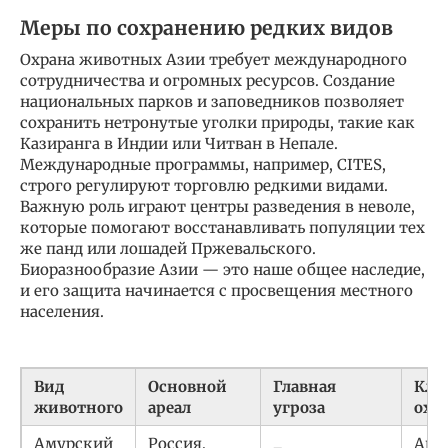
Меры по сохранению редких видов
Охрана животных Азии требует международного
сотрудничества и огромных ресурсов. Создание
национальных парков и заповедников позволяет
сохранить нетронутые уголки природы, такие как
Казиранга в Индии или Читван в Непале.
Международные программы, например, CITES,
строго регулируют торговлю редкими видами.
Важную роль играют центры разведения в неволе,
которые помогают восстанавливать популяции тех
же панд или лошадей Пржевальского.
Биоразнообразие Азии — это наше общее наследие,
и его защита начинается с просвещения местного
населения.
Вид
Основной
Главная
Клю
животного
ареал
угроза
охр
Амурский
Россия,
Ант