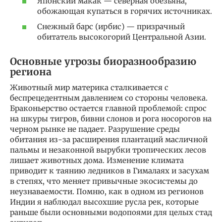
Японский макак — северная обезьяна,
обожающая купаться в горячих источниках.
Снежный барс (ирбис) — призрачный
обитатель высокогорий Центральной Азии.
Основные угрозы биоразнообразию
региона
Животный мир материка сталкивается с
беспрецедентным давлением со стороны человека.
Браконьерство остается главной проблемой: спрос
на шкуры тигров, бивни слонов и рога носорогов на
черном рынке не падает. Разрушение среды
обитания из-за расширения плантаций масличной
пальмы и незаконной вырубки тропических лесов
лишает животных дома. Изменение климата
приводит к таянию ледников в Гималаях и засухам
в степях, что меняет привычные экосистемы до
неузнаваемости. Помню, как в одном из регионов
Индии я наблюдал высохшие русла рек, которые
раньше были основными водопоями для целых стад