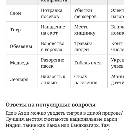
Потравка
Убытки
Электри
Слон
посевов
фермеров
изгород
Нападение
Месть
Выплат
Тигр
на скот
хищнику
компен
Воровство
Травмы
Контрол
Обезьяны
в городах
людей
численн
Разорение
Укрепле
Медведь
Гибель пчел
пасек
ульев
Близость к
Страх
Монито
Леопард
жилью
населения
датчик
Ответы на популярные вопросы
Где в Азии можно увидеть тигров в дикой природе?
Лучшим местом считаются национальные парки
Индии, такие как Канха или Бандхавгарх. Там