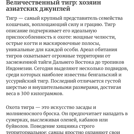
Величественный тигр: хозяин
азиатских джунглей
Тигр — самый крупный представитель семейства
кошачьих, воплощающий силу и грацию. Тигр
описание подчеркивает его идеальную
приспособленность к охоте: мощные челюсти,
острые когти и маскировочные полосы,
уникальные для каждой особи. Ареал обитания
тигров охватывает огромные территории от
заснеженной тайги Дальнего Востока до тропиков
Индонезии. Сегодня выделяют несколько подвидов,
среди которых наиболее известны бенгальский и
уссурийский тигр. Последний отличается густой
шерстью и внушительными размерами, достигая
веса в 300 килограммов.
Охота тигра — это искусство засады и
молниеносного броска. Он предпочитает нападать в
сумерках, выслеживая оленей, кабанов или
буйволов. Поведение хищника строго
территориальное; самцы яростно охраняют свои