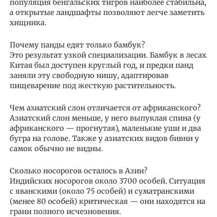
популяция бенгальских тигров наиболее стабильна,
а открытые ландшафты позволяют легче заметить
хищника.
Почему панды едят только бамбук?
Это результат узкой специализации. Бамбук в лесах
Китая был доступен круглый год, и предки панд
заняли эту свободную нишу, адаптировав
пищеварение под жесткую растительность.
Чем азиатский слон отличается от африканского?
Азиатский слон меньше, у него выпуклая спина (у
африканского — прогнутая), маленькие уши и два
бугра на голове. Также у азиатских видов бивни у
самок обычно не видны.
Сколько носорогов осталось в Азии?
Индийских носорогов около 3700 особей. Ситуация
с яванскими (около 75 особей) и суматранскими
(менее 80 особей) критическая — они находятся на
грани полного исчезновения.