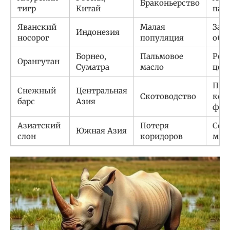
Браконьерство
тигр
Китай
пат
Яванский
Малая
Защ
Индонезия
носорог
популяция
оби
Борнео,
Пальмовое
Реа
Орангутан
Суматра
масло
цен
Про
Снежный
Центральная
Скотоводство
ком
барс
Азия
фер
Азиатский
Потеря
Соз
Южная Азия
слон
коридоров
мос