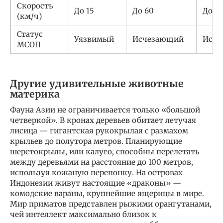
Скорость
До 15
До 60
До 4
(км/ч)
Статус
Уязвимый
Исчезающий
Исч
МСОП
Другие удивительные животные
материка
Фауна Азии не ограничивается только «большой
четверкой». В кронах деревьев обитает летучая
лисица — гигантская рукокрылая с размахом
крыльев до полутора метров. Планирующие
шерстокрылы, или калуго, способны перелетать
между деревьями на расстояние до 100 метров,
используя кожаную перепонку. На островах
Индонезии живут настоящие «драконы» —
комодские вараны, крупнейшие ящерицы в мире.
Мир приматов представлен рыжими орангутанами,
чей интеллект максимально близок к