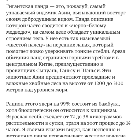
Гигантская панда — это, пожалуй, самый
узнаваемый эндемик Азии, вызывающий восторг
своим добродушным видом. Панда описание
которой часто сводится к «черно-белому
медведю», на самом деле обладает уникальным
строением тела. У нее есть так называемый
«шестой палец» на передних лапах, который
помогает ловко удерживать тонкие стебли. Ареал
обитания панд ограничен горными хребтами в
центральном Китае, преимущественно в
провинциях Сычуань, Ганьсу и Шэньси. Эти
животные Азии предпочитают прохладные и
влажные хвойные леса на высоте от 1200 до 3100
метров над уровнем моря.
Рацион этого зверя на 99% состоит из бамбука,
хотя биологически он относится к хищникам.
Взрослая особь съедает от 12 до 38 килограммов
растительности в сутки, тратя на этот процесс до 14
часов. Я своими глазами видел, как неспешно и
методично панда пережевывает жесткие волокна,