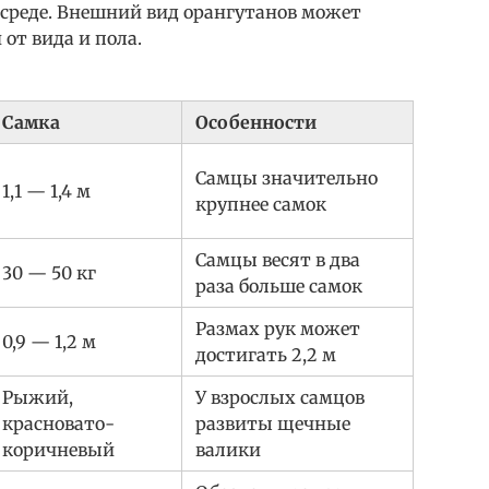
 среде. Внешний вид орангутанов может
от вида и пола.
Самка
Особенности
Самцы значительно
1,1 — 1,4 м
крупнее самок
Самцы весят в два
30 — 50 кг
раза больше самок
Размах рук может
0,9 — 1,2 м
достигать 2,2 м
Рыжий,
У взрослых самцов
красновато-
развиты щечные
коричневый
валики