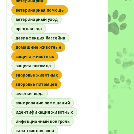
ветеринария
ветеринарная помощь
ветеринарный уход
вредная еда
дезинфекция бассейна
домашние животные
защита животных
защита питомца
здоровье животных
здоровье питомцев
зеленая вода
зонирование помещений
идентификация животных
инфекционный контроль
карантинная зона