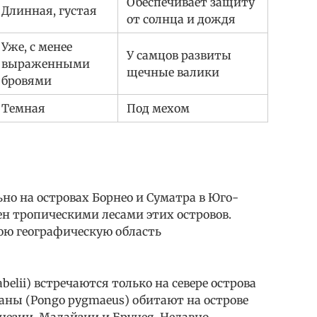
Обеспечивает защиту
Длинная, густая
от солнца и дождя
Уже, с менее
У самцов развиты
выраженными
щечные валики
бровями
Темная
Под мехом
о на островах Борнео и Суматра в Юго-
ен тропическими лесами этих островов.
ою географическую область
elii) встречаются только на севере острова
аны (Pongo pygmaeus) обитают на острове
незии, Малайзии и Брунея. Недавно