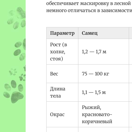
обеспечивает маскировку в лесной
немного отличаться в зависимости 
Параметр
Самец
Рост (в
холке,
1,2 — 1,7 м
стоя)
Вес
75 — 100 кг
Длина
1,1 — 1,5 м
тела
Рыжий,
Окрас
красновато-
коричневый