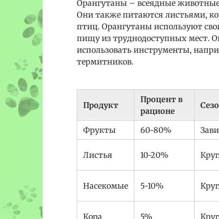
Орангутаны – всеядные животные,
Они также питаются листьями, ко
птиц. Орангутаны используют сво
пищу из труднодоступных мест. О
использовать инструменты, напри
термитников.
Процент в
Продукт
Сез
рационе
Фрукты
60-80%
Зави
Листья
10-20%
Круг
Насекомые
5-10%
Круг
Кора
5%
Круг