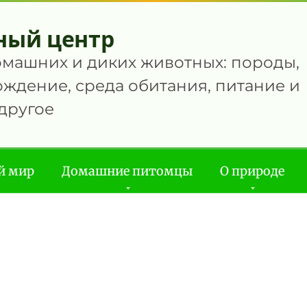
ный центр
омашних и диких животных: породы,
ждение, среда обитания, питание и
другое
й мир
Домашние питомцы
О природе