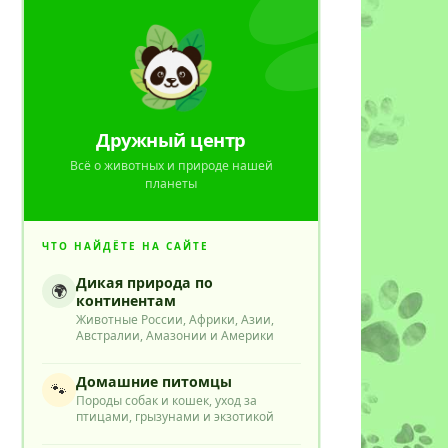
Дружный центр
Всё о животных и природе нашей
планеты
ЧТО НАЙДЁТЕ НА САЙТЕ
Дикая природа по
🌍
континентам
Животные России, Африки, Азии,
Австралии, Амазонии и Америки
Домашние питомцы
🐾
Породы собак и кошек, уход за
птицами, грызунами и экзотикой