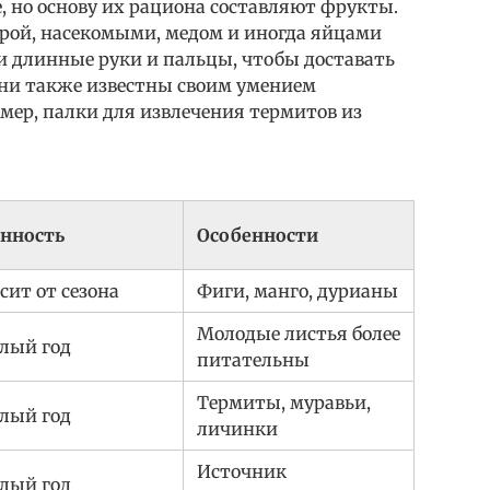
 но основу их рациона составляют фрукты.
рой, насекомыми, медом и иногда яйцами
и длинные руки и пальцы, чтобы доставать
ни также известны своим умением
мер, палки для извлечения термитов из
онность
Особенности
сит от сезона
Фиги, манго, дурианы
Молодые листья более
лый год
питательны
Термиты, муравьи,
лый год
личинки
Источник
лый год