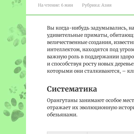
На чтение:
6 мин
Рубрика:
Азия
Вы когда-нибудь задумывались, н
удивительные приматы, обитающие
величественные создания, извес
интеллектом, находятся под угро
важную роль в поддержании здоро
и способствуя росту новых деревье
которыми они сталкиваются, – кл
Систематика
Орангутаны занимают особое мест
отражает их эволюционную истори
обезьянами.