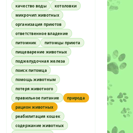
качество воды
котоловки
микрочип животных
организация приютов
ответственное владение
питомник
питомцы приюта
пищеварение животных
поджелудочная железа
поиск питомца
помощь животным
потеря животного
правильное питание
природа
рацион животных
реабилитация кошек
содержание животных