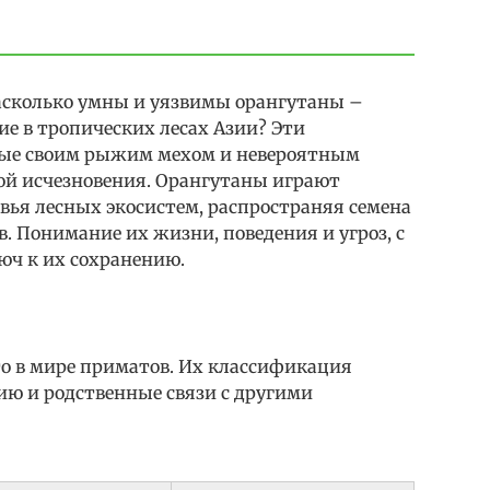
асколько умны и уязвимы орангутаны –
 в тропических лесах Азии? Эти
тные своим рыжим мехом и невероятным
зой исчезновения. Орангутаны играют
вья лесных экосистем, распространяя семена
в. Понимание их жизни, поведения и угроз, с
юч к их сохранению.
о в мире приматов. Их классификация
ю и родственные связи с другими