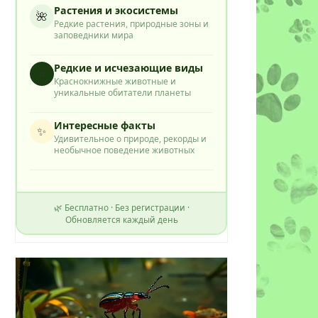
Растения и экосистемы
🌺
Редкие растения, природные зоны и
заповедники мира
Редкие и исчезающие виды
⭐
Краснокнижные животные и
уникальные обитатели планеты
Интересные факты
✨
Удивительное о природе, рекорды и
необычное поведение животных
🌿 Бесплатно · Без регистрации ·
Обновляется каждый день