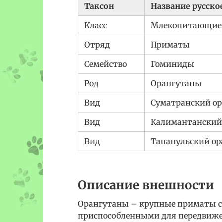
Таксон
Название русско
Класс
Млекопитающие
Отряд
Приматы
Семейство
Гоминиды
Род
Орангутаны
Вид
Суматранский ор
Вид
Калимантанский
Вид
Тапанульский ор
Описание внешности
Орангутаны – крупные приматы 
приспособленными для передвиже