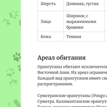
Шерсть
Длинная, густая
Широкое, с
Лицо
выраженными
бровями
Кожа
Темная
Ареал обитания
Орангутаны обитают исключительн
Восточной Азии. Их ареал огранич
Каждый вид орангутанов имеет св
распространения.
Суматранские орангутаны (Pongo ab
Суматра. Калимантанские орангут
Борнео, включая территории Индо