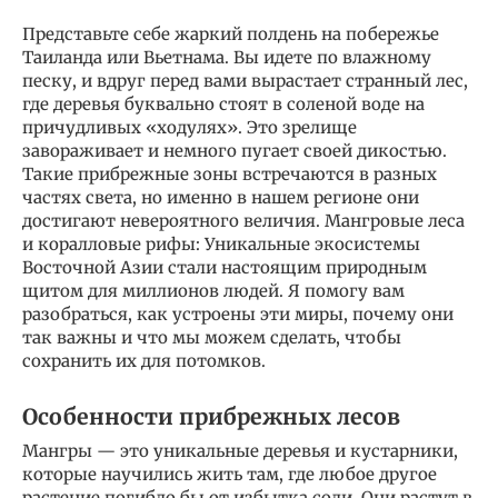
Представьте себе жаркий полдень на побережье
Таиланда или Вьетнама. Вы идете по влажному
песку, и вдруг перед вами вырастает странный лес,
где деревья буквально стоят в соленой воде на
причудливых «ходулях». Это зрелище
завораживает и немного пугает своей дикостью.
Такие прибрежные зоны встречаются в разных
частях света, но именно в нашем регионе они
достигают невероятного величия. Мангровые леса
и коралловые рифы: Уникальные экосистемы
Восточной Азии стали настоящим природным
щитом для миллионов людей. Я помогу вам
разобраться, как устроены эти миры, почему они
так важны и что мы можем сделать, чтобы
сохранить их для потомков.
Особенности прибрежных лесов
Мангры — это уникальные деревья и кустарники,
которые научились жить там, где любое другое
растение погибло бы от избытка соли. Они растут в