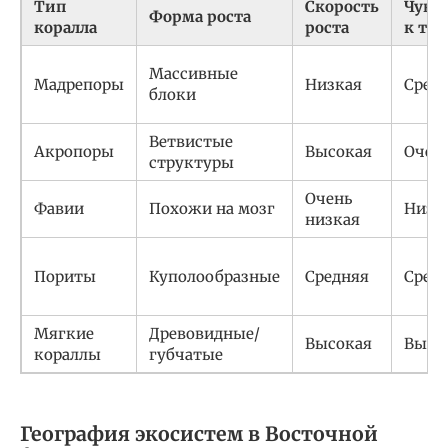
Тип
Скорость
Чувс
Форма роста
коралла
роста
к те
Массивные
Мадрепоры
Низкая
Сред
блоки
Ветвистые
Акропоры
Высокая
Очен
структуры
Очень
Фавии
Похожи на мозг
Низк
низкая
Пориты
Куполообразные
Средняя
Сред
Мягкие
Древовидные/
Высокая
Высо
кораллы
губчатые
География экосистем в Восточной