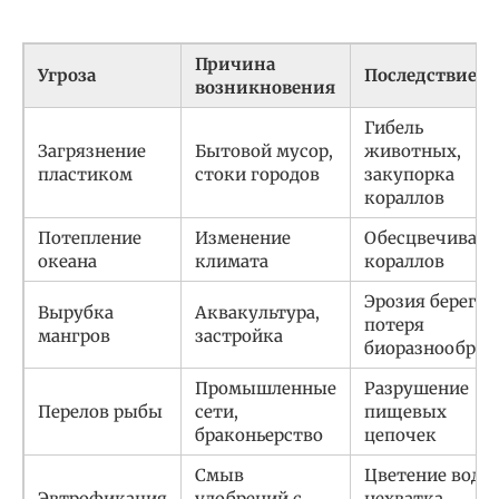
Причина
Угроза
Последствие
возникновения
Гибель
Загрязнение
Бытовой мусор,
животных,
пластиком
стоки городов
закупорка
кораллов
Потепление
Изменение
Обесцвечивани
океана
климата
кораллов
Эрозия берегов
Вырубка
Аквакультура,
потеря
мангров
застройка
биоразнообраз
Промышленные
Разрушение
Перелов рыбы
сети,
пищевых
браконьерство
цепочек
Смыв
Цветение воды
Эвтрофикация
удобрений с
нехватка