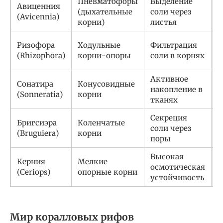
Пневматофоры
Выделение
Авиценния
Ю
(дыхательные
соли через
(Avicennia)
А
корни)
листья
Ризофора
Ходульные
Фильтрация
И
(Rhizophora)
корни-опоры
соли в корнях
Ф
Активное
Сонатира
Конусовидные
накопление в
В
(Sonneratia)
корни
тканях
Секреция
Бригсиэра
Коленчатые
М
соли через
(Bruguiera)
корни
Т
поры
Высокая
Керния
Мелкие
осмотическая
О
(Ceriops)
опорные корни
устойчивость
Мир коралловых рифов