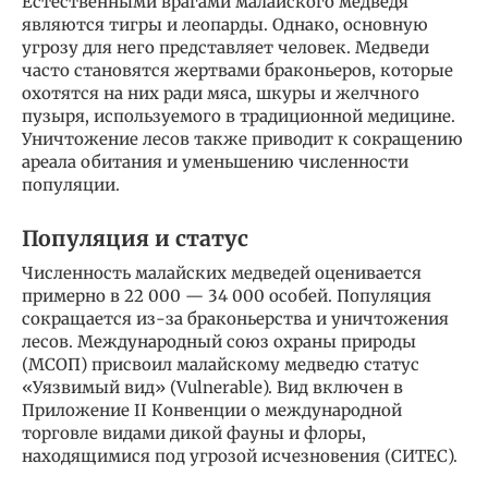
Естественными врагами малайского медведя
являются тигры и леопарды. Однако, основную
угрозу для него представляет человек. Медведи
часто становятся жертвами браконьеров, которые
охотятся на них ради мяса, шкуры и желчного
пузыря, используемого в традиционной медицине.
Уничтожение лесов также приводит к сокращению
ареала обитания и уменьшению численности
популяции.
Популяция и статус
Численность малайских медведей оценивается
примерно в 22 000 — 34 000 особей. Популяция
сокращается из-за браконьерства и уничтожения
лесов. Международный союз охраны природы
(МСОП) присвоил малайскому медведю статус
«Уязвимый вид» (Vulnerable). Вид включен в
Приложение II Конвенции о международной
торговле видами дикой фауны и флоры,
находящимися под угрозой исчезновения (СИТЕС).