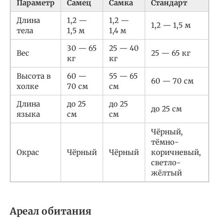
Параметр
Самец
Самка
Стандарт
Длина
1,2 —
1,2 —
1,2 — 1,5 м
тела
1,5 м
1,4 м
30 — 65
25 — 40
Вес
25 — 65 кг
кг
кг
Высота в
60 —
55 — 65
60 — 70 см
холке
70 см
см
Длина
до 25
до 25
до 25 см
языка
см
см
Чёрный,
тёмно-
Окрас
Чёрный
Чёрный
коричневый,
светло-
жёлтый
Ареал обитания