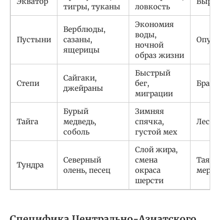
Экватор
Выруб
тигры, туканы
ловкость
Экономия
Верблюды,
воды,
Пустыни
сазаны,
Опус
ночной
ящерицы
образ жизни
Быстрый
Сайгаки,
Степи
бег,
Брако
джейраны
миграции
Бурый
Зимняя
Тайга
медведь,
спячка,
Лесн
соболь
густой мех
Слой жира,
Северный
смена
Таяни
Тундра
олень, песец
окраса
мерз
шерсти
Специфика Центрально-Азиатского