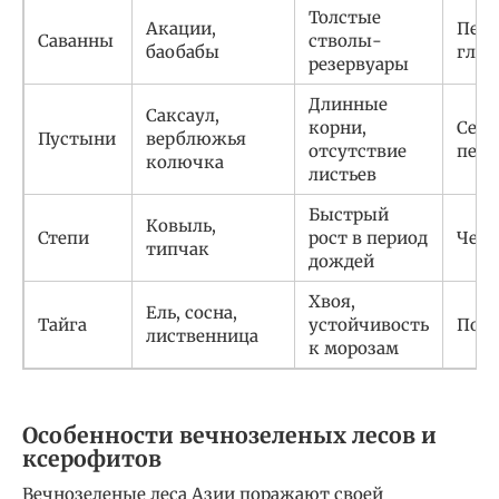
Толстые
Акации,
Песч
Саванны
стволы-
баобабы
глин
резервуары
Длинные
Саксаул,
корни,
Серо
Пустыни
верблюжья
отсутствие
песк
колючка
листьев
Быстрый
Ковыль,
Степи
рост в период
Чер
типчак
дождей
Хвоя,
Ель, сосна,
Тайга
устойчивость
Подз
лиственница
к морозам
Особенности вечнозеленых лесов и
ксерофитов
Вечнозеленые леса Азии поражают своей