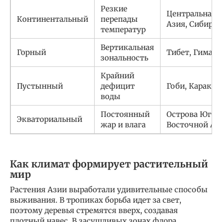
Резкие
Центральная
Континентальный
перепады
Азия, Сибирь
температур
Вертикальная
Горный
Тибет, Гимала
зональность
Крайний
Пустынный
дефицит
Гоби, Караку
воды
Постоянный
Острова Юго-
Экваториальный
жар и влага
Восточной Аз
Как климат формирует растительный
мир
Растения Азии выработали удивительные способы
выживания. В тропиках борьба идет за свет,
поэтому деревья стремятся вверх, создавая
плотный навес. В засушливых зонах флора