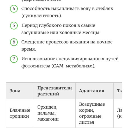
Способность накапливать воду в стеблях
(суккулентность).
Период глубокого покоя в самые
засушливые или холодные месяцы.
Смещение процессов дыхания на ночное
время.
Использование специализированных путей
фотосинтеза (CAM-метаболизм).
Представители
Зона
Адаптация
Тип
растений
Воздушные
Орхидеи,
Влажные
корни,
Латт
пальмы,
тропики
огромные
(кис
махагони
листья