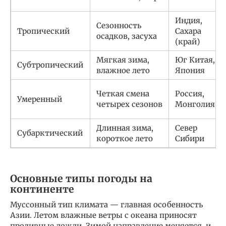
Индия,
Сезонность
Тропический
Сахара
осадков, засуха
(край)
Мягкая зима,
Юг Китая,
Субтропический
влажное лето
Япония
Четкая смена
Россия,
Умеренный
четырех сезонов
Монголия
Длинная зима,
Север
Субарктический
короткое лето
Сибири
Основные типы погоды на
континенте
Муссонный тип климата — главная особенность
Азии. Летом влажные ветры с океана приносят
проливные дожди. Зимой направление меняется, и