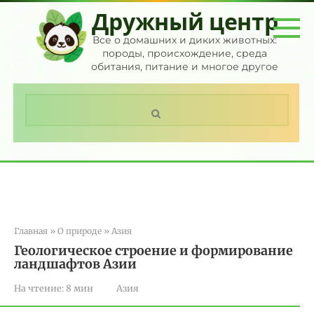
Перейти
Дружный центр
к
контенту
Все о домашних и диких животных:
породы, происхождение, среда
обитания, питание и многое другое
Поиск:
Главная
»
О природе
»
Азия
Геологическое строение и формирование
ландшафтов Азии
На чтение:
8 мин
Азия