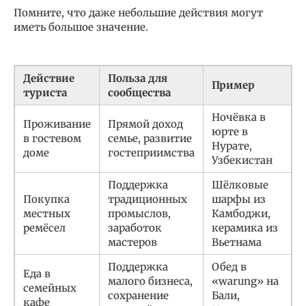
Помните, что даже небольшие действия могут
иметь большое значение.
Действие
Польза для
Пример
туриста
сообщества
Ночёвка в
Проживание
Прямой доход
юрте в
в гостевом
семье, развитие
Нурате,
доме
гостеприимства
Узбекистан
Поддержка
Шёлковые
Покупка
традиционных
шарфы из
местных
промыслов,
Камбоджи,
ремёсел
заработок
керамика из
мастеров
Вьетнама
Поддержка
Обед в
Еда в
малого бизнеса,
«warung» на
семейных
сохранение
Бали,
кафе