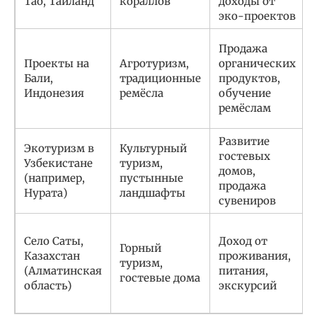
Тао, Таиланд
кораллов
доходы от
эко-проектов
Продажа
Проекты на
Агротуризм,
органических
Бали,
традиционные
продуктов,
Индонезия
ремёсла
обучение
ремёслам
Развитие
Экотуризм в
Культурный
гостевых
Узбекистане
туризм,
домов,
(например,
пустынные
продажа
Нурата)
ландшафты
сувениров
Село Саты,
Доход от
Горный
Казахстан
проживания,
туризм,
(Алматинская
питания,
гостевые дома
область)
экскурсий