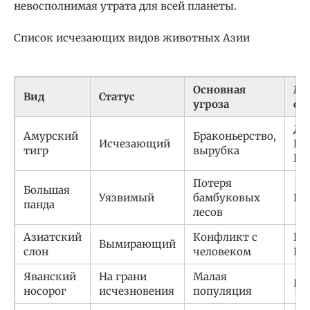
невосполнимая утрата для всей планеты.
Список исчезающих видов животных Азии
Основная
Ме
Вид
Статус
угроза
об
Да
Амурский
Браконьерство,
Исчезающий
Во
тигр
вырубка
Ки
Потеря
Большая
Уязвимый
бамбуковых
Ки
панда
лесов
Азиатский
Конфликт с
Юж
Вымирающий
слон
человеком
Ю
Яванский
На грани
Малая
Ин
носорог
исчезновения
популяция