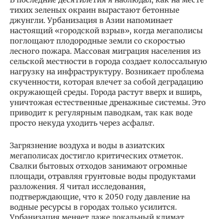
тихих зеленых окраин вырастают бетонные
джунгли. Урбанизация в Азии напоминает
настоящий «городской взрыв», когда мегаполисы
поглощают плодородные земли со скоростью
лесного пожара. Массовая миграция населения из
сельской местности в города создает колоссальную
нагрузку на инфраструктуру. Возникает проблема
скученности, которая влечет за собой деградацию
окружающей среды. Города растут вверх и вширь,
уничтожая естественные дренажные системы. Это
приводит к регулярным паводкам, так как воде
просто некуда уходить через асфальт.
Загрязнение воздуха и воды в азиатских
мегаполисах достигло критических отметок.
Свалки бытовых отходов занимают огромные
площади, отравляя грунтовые воды продуктами
разложения. Я читал исследования,
подтверждающие, что к 2050 году давление на
водные ресурсы в городах только усилится.
Урбанизация меняет даже локальный климат,