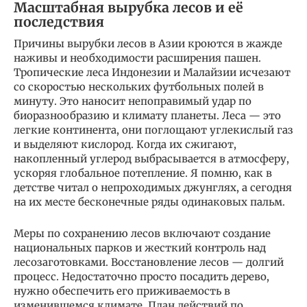
Масштабная вырубка лесов и её
последствия
Причины вырубки лесов в Азии кроются в жажде
наживы и необходимости расширения пашен.
Тропические леса Индонезии и Малайзии исчезают
со скоростью нескольких футбольных полей в
минуту. Это наносит непоправимый удар по
биоразнообразию и климату планеты. Леса — это
легкие континента, они поглощают углекислый газ
и выделяют кислород. Когда их сжигают,
накопленный углерод выбрасывается в атмосферу,
ускоряя глобальное потепление. Я помню, как в
детстве читал о непроходимых джунглях, а сегодня
на их месте бесконечные ряды одинаковых пальм.
Меры по сохранению лесов включают создание
национальных парков и жесткий контроль над
лесозаготовками. Восстановление лесов — долгий
процесс. Недостаточно просто посадить дерево,
нужно обеспечить его приживаемость в
изменившемся климате. План действий по