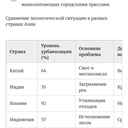
млекопитающих городскими трассами.
Сравнение экологической ситуации в разных
странах Азии
Уровень
Основная
Деф
Страна
урбанизации
проблема
вод
(%)
Смог в
Китай
64
Выс
мегаполисах
Загрязнение
Индия
35
Кри
рек
Утилизация
Япония
92
Низ
отходов
Исчезновение
Индонезия
57
Сре
лесов