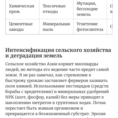
Мутации,
Химическая
Токсичные
Оче
бесплодие
пром.
отходы
выс
земель
Цементные
Минеральная
Угнетение
Сре
заводы
пыль
фотосинтеза
Интенсификация сельского хозяйства
и деградация земель
Сельское хозяйство Азии кормит миллиарды
людей, но методы его ведения часто вредят самой
земле. Я не раз замечал, как стремление к
быстрому урожаю заставляет фермеров заливать
поля химией. Использование пестицидов (средств
борьбы с вредителями) и минеральных удобрений
NPK (азот, фосфор, калий) без меры приводит к
накоплению нитратов в грунтовых водах. Почва
перестает быть живым организмом и
превращается в безжизненный субстрат. Эрозия