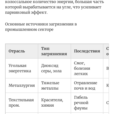
колоссальное количество энергии, большая часть
которой вырабатывается на угле, что усиливает
парниковый эффект.
Основные источники загрязнения в
промышленном секторе
Тип
Сте
Отрасль
Последствия
загрязнения
опа
Смог,
Угольная
Диоксид
болезни
Выс
энергетика
серы, зола
легких
Тяжелые
Отравление
Металлургия
Кри
металлы
почв и вод
Гибель
Текстильная
Красители,
речной
Сре
пром.
химия
фауны