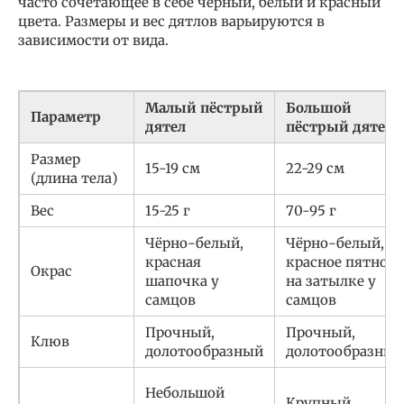
часто сочетающее в себе черный, белый и красный
цвета. Размеры и вес дятлов варьируются в
зависимости от вида.
Малый пёстрый
Большой
Параметр
дятел
пёстрый дятел
Размер
15-19 см
22-29 см
(длина тела)
Вес
15-25 г
70-95 г
Чёрно-белый,
Чёрно-белый,
красная
красное пятно
Окрас
шапочка у
на затылке у
самцов
самцов
Прочный,
Прочный,
Клюв
долотообразный
долотообразный
Небольшой
Крупный