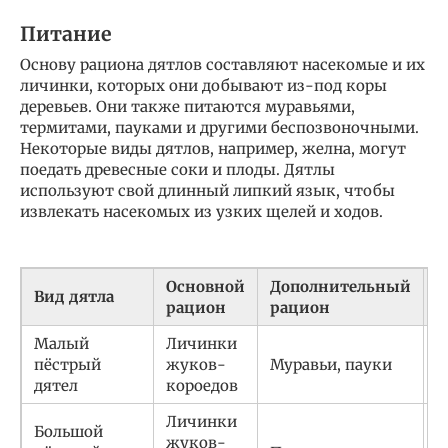
Питание
Основу рациона дятлов составляют насекомые и их
личинки, которых они добывают из-под коры
деревьев. Они также питаются муравьями,
термитами, пауками и другими беспозвоночными.
Некоторые виды дятлов, например, желна, могут
поедать древесные соки и плоды. Дятлы
используют свой длинный липкий язык, чтобы
извлекать насекомых из узких щелей и ходов.
Основной
Дополнительный
С
Вид дятла
рацион
рацион
д
Малый
Личинки
Д
пёстрый
жуков-
Муравьи, пауки
к
дятел
короедов
Личинки
Большой
Д
жуков-