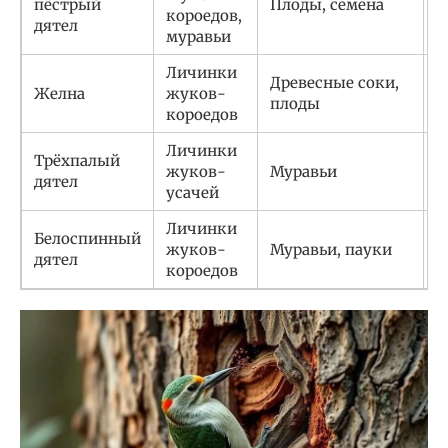
пёстрый
Плоды, семена
к
короедов,
дятел
д
муравьи
Личинки
Д
Древесные соки,
Желна
жуков-
г
плоды
короедов
х
Личинки
Трёхпалый
Д
жуков-
Муравьи
дятел
д
усачей
Личинки
Белоспинный
Д
жуков-
Муравьи, пауки
дятел
к
короедов