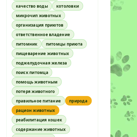
качество воды
котоловки
микрочип животных
организация приютов
ответственное владение
питомник
питомцы приюта
пищеварение животных
поджелудочная железа
поиск питомца
помощь животным
потеря животного
правильное питание
природа
рацион животных
реабилитация кошек
содержание животных