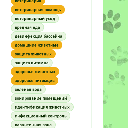
ветеринария
ветеринарная помощь
ветеринарный уход
вредная еда
дезинфекция бассейна
домашние животные
защита животных
защита питомца
здоровье животных
здоровье питомцев
зеленая вода
зонирование помещений
идентификация животных
инфекционный контроль
карантинная зона