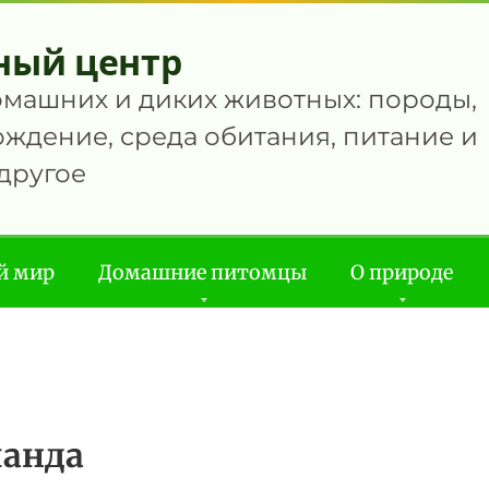
ный центр
омашних и диких животных: породы,
ждение, среда обитания, питание и
другое
й мир
Домашние питомцы
О природе
ланда