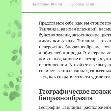
На чтение:
18 мин
Рубрика:
Азия
Представьте себе, как вы стоите 
Таиланда, вдыхая влажный, насыщ
буйство зелени, экзотические цве
диких животных. Таиланд — это не
невероятное биоразнообразие, ко
любителей природы. Эта страна яв
животных, многие из которых уни
исчезновения. В этой статье вы у
величественных слонах, скрытных
том, как сохраняется эта удивите
Географическое полож
биоразнообразия
География Таиланда, расположенно