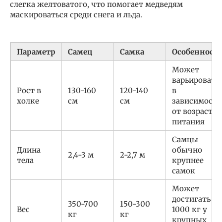
слегка желтоватого, что помогает медведям
маскироваться среди снега и льда.
Параметр
Самец
Самка
Особенност
Может
варьировать
Рост в
130-160
120-140
в
холке
см
см
зависимости
от возраста 
питания
Самцы
Длина
обычно
2,4-3 м
2-2,7 м
тела
крупнее
самок
Может
достигать
350-700
150-300
Вес
1000 кг у
кг
кг
крупных