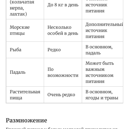
(кольчатая
До 8 кг в день
источник
нерпа,
питания
лахтак)
Дополнительный
Морские
Несколько
источник
птицы
особей в день
питания
В основном,
Рыба
Редко
падаль
Может быть
По
важным
Падаль
возможности
источником
питания
Растительная
В основном,
Очень редко
пища
ягоды и травы
Размножение