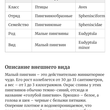
Класс
Птицы
Aves
Отряд
Пингвинообразные
Sphenisciformes
Семейство
Пингвиновые
Spheniscidae
Род
Малые пингвины
Eudyptula
Eudyptula
Вид
Малый пингвин
minor
Описание внешнего вида
Малый пингвин – это действительно миниатюрное
чудо. Его рост колеблется от 30 до 33 сантиметров,
а вес – от 1 до 3 килограммов. Окрас спины у этих
пингвинов обычно темно-синий, отсюда и
название «голубой пингвин». Брюшко – белое, а
голова и шея – черные с белыми пятнами.
Оперение плотное и водонепроницаемое, что