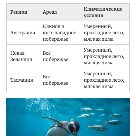
Климатические
Регион
Ареал
условия
Южное и
Умеренный,
Австралия
юго-западное
прохладное лето,
побережье
мягкая зима
Умеренный,
Новая
Всё
прохладное лето,
Зеландия
побережье
мягкая зима
Умеренный,
Всё
Тасмания
прохладное лето,
побережье
мягкая зима