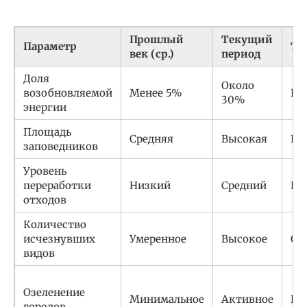
Прошлый
Текущий
Параметр
Тр
век (ср.)
период
Доля
Около
возобновляемой
Менее 5%
Ро
30%
энергии
Площадь
Средняя
Высокая
Ро
заповедников
Уровень
переработки
Низкий
Средний
Ро
отходов
Количество
исчезнувших
Умеренное
Высокое
От
видов
Озеленение
Минимальное
Активное
Ро
городов