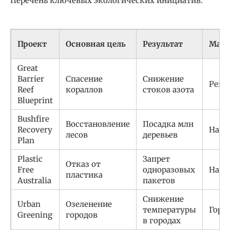
Перечень ключевых экологических инициатив:
Проект
Основная цель
Результат
Мас
Great
Barrier
Спасение
Снижение
Реги
Reef
кораллов
стоков азота
Blueprint
Bushfire
Восстановление
Посадка млн
Recovery
Наци
лесов
деревьев
Plan
Plastic
Запрет
Отказ от
Free
одноразовых
Наци
пластика
Australia
пакетов
Снижение
Urban
Озеленение
температуры
Горо
Greening
городов
в городах