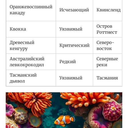
Оранжевоспинный
Исчезающий
Квинсленд
какаду
Остров
Квокка
Уязвимый
Роттнест
Древесный
Северо-
Критический
кенгуру
восток
Австралийский
Северные
Редкий
левкокрокодил
реки
Тасманский
Уязвимый
Тасмания
дьявол