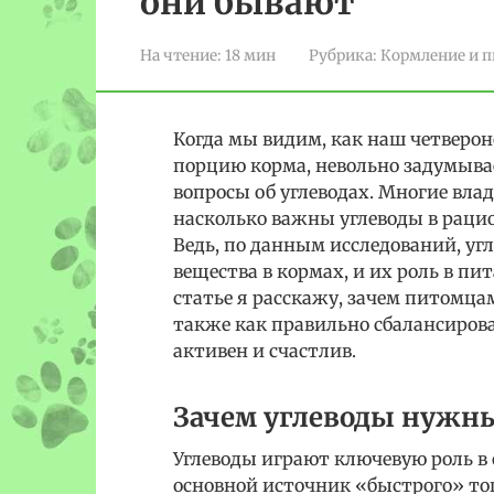
они бывают
На чтение:
18 мин
Рубрика:
Кормление и п
Когда мы видим, как наш четверон
порцию корма, невольно задумывае
вопросы об углеводах. Многие вла
насколько важны углеводы в рацио
Ведь, по данным исследований, уг
вещества в кормах, и их роль в п
статье я расскажу, зачем питомца
также как правильно сбалансиров
активен и счастлив.
Зачем углеводы нуж
Углеводы играют ключевую роль в
основной источник «быстрого» то