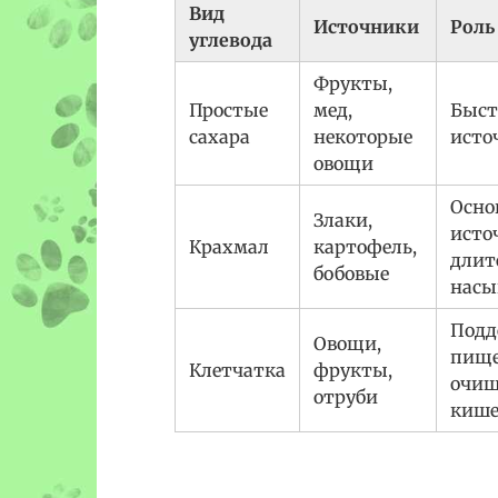
Вид
Источники
Роль
углевода
Фрукты,
Простые
мед,
Быс
сахара
некоторые
исто
овощи
Осно
Злаки,
исто
Крахмал
картофель,
длит
бобовые
насы
Подд
Овощи,
пище
Клетчатка
фрукты,
очищ
отруби
кише