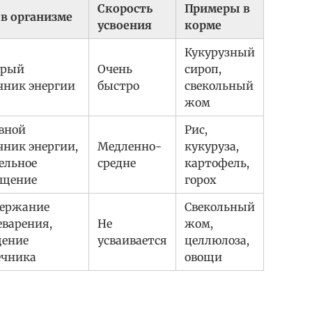
Скорость
Примеры в
 в организме
усвоения
корме
Кукурузный
трый
Очень
сироп,
чник энергии
быстро
свекольный
жом
вной
Рис,
чник энергии,
Медленно-
кукуруза,
ельное
средне
картофель,
щение
горох
ержание
Свекольный
варения,
Не
жом,
ение
усваивается
целлюлоза,
чника
овощи