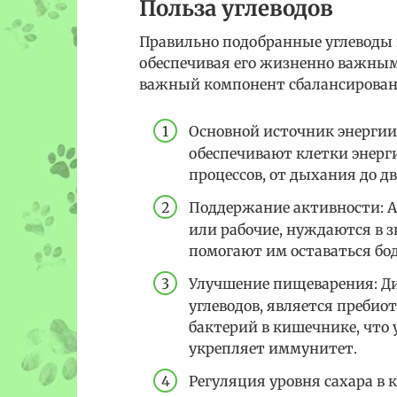
Польза углеводов
Правильно подобранные углеводы 
обеспечивая его жизненно важными
важный компонент сбалансирован
Основной источник энергии:
обеспечивают клетки энерг
процессов, от дыхания до д
Поддержание активности: А
или рабочие, нуждаются в з
помогают им оставаться бод
Улучшение пищеварения: Ди
углеводов, является пребио
бактерий в кишечнике, что
укрепляет иммунитет.
Регуляция уровня сахара в 