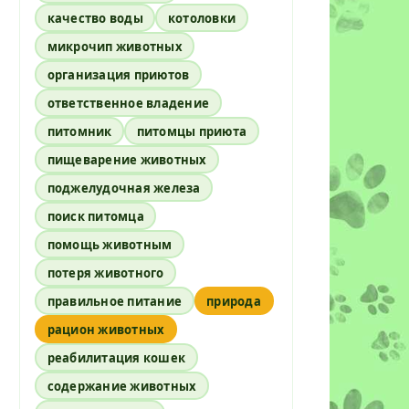
качество воды
котоловки
микрочип животных
организация приютов
ответственное владение
питомник
питомцы приюта
пищеварение животных
поджелудочная железа
поиск питомца
помощь животным
потеря животного
правильное питание
природа
рацион животных
реабилитация кошек
содержание животных