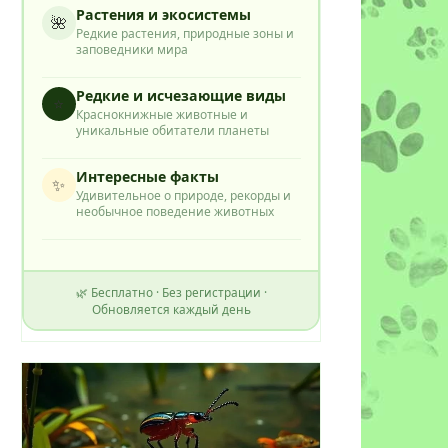
Растения и экосистемы
🌺
Редкие растения, природные зоны и
заповедники мира
Редкие и исчезающие виды
⭐
Краснокнижные животные и
уникальные обитатели планеты
Интересные факты
✨
Удивительное о природе, рекорды и
необычное поведение животных
🌿 Бесплатно · Без регистрации ·
Обновляется каждый день