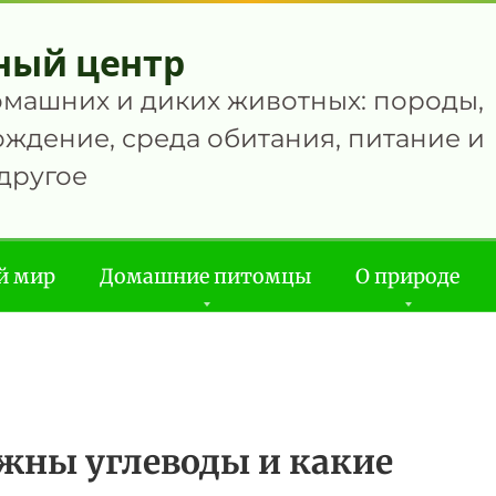
ный центр
омашних и диких животных: породы,
ждение, среда обитания, питание и
другое
й мир
Домашние питомцы
О природе
жны углеводы и какие