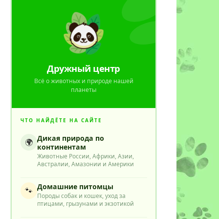
Дружный центр
Всё о животных и природе нашей
планеты
ЧТО НАЙДЁТЕ НА САЙТЕ
Дикая природа по
🌍
континентам
Животные России, Африки, Азии,
Австралии, Амазонии и Америки
Домашние питомцы
🐾
Породы собак и кошек, уход за
птицами, грызунами и экзотикой