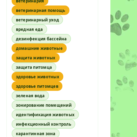
ветеринария
ветеринарная помощь
ветеринарный уход
вредная еда
дезинфекция бассейна
домашние животные
защита животных
защита питомца
здоровье животных
здоровье питомцев
зеленая вода
зонирование помещений
идентификация животных
инфекционный контроль
карантинная зона