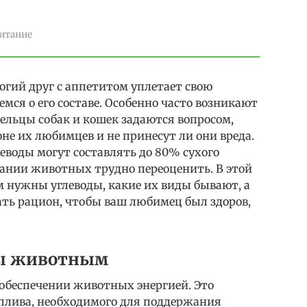
итание
огий друг с аппетитом уплетает свою
мся о его составе. Особенно часто возникают
дельцы собак и кошек задаются вопросом,
не их любимцев и не принесут ли они вреда.
леводы могут составлять до 80% сухого
итании животных трудно переоценить. В этой
м нужны углеводы, какие их виды бывают, а
ать рацион, чтобы ваш любимец был здоров,
ны животным
 обеспечении животных энергией. Это
плива, необходимого для поддержания