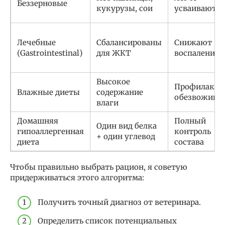
Беззерновые
кукурузы, сои
усваиваются
Лечебные
Сбалансированы
Снижают
(Gastrointestinal)
для ЖКТ
воспаление
Высокое
Профилакти
Влажные диеты
содержание
обезвожива
влаги
Домашняя
Полный
Один вид белка
гипоаллергенная
контроль
+ один углевод
диета
состава
Чтобы правильно выбрать рацион, я советую
придерживаться этого алгоритма:
Получить точный диагноз от ветеринара.
Определить список потенциальных