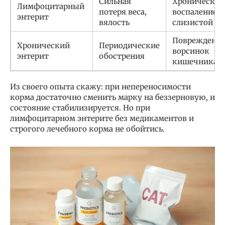
Сильная
Хроническое
Лимфоцитарный
потеря веса,
воспаление
энтерит
вялость
слизистой
Повреждени
Хронический
Периодические
ворсинок
энтерит
обострения
кишечника
Из своего опыта скажу: при непереносимости
корма достаточно сменить марку на беззерновую, и
состояние стабилизируется. Но при
лимфоцитарном энтерите без медикаментов и
строгого лечебного корма не обойтись.