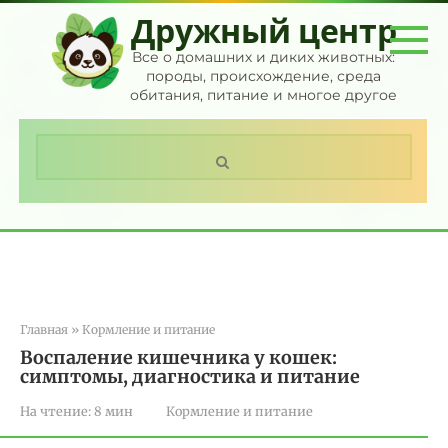
Перейти
Дружный центр
к
контенту
Все о домашних и диких животных:
породы, происхождение, среда
обитания, питание и многое другое
Поиск:
Главная
»
Кормление и питание
Воспаление кишечника у кошек:
симптомы, диагностика и питание
На чтение:
8 мин
Кормление и питание