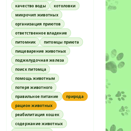
качество воды
котоловки
микрочип животных
организация приютов
ответственное владение
питомник
питомцы приюта
пищеварение животных
поджелудочная железа
поиск питомца
помощь животным
потеря животного
правильное питание
природа
рацион животных
реабилитация кошек
содержание животных