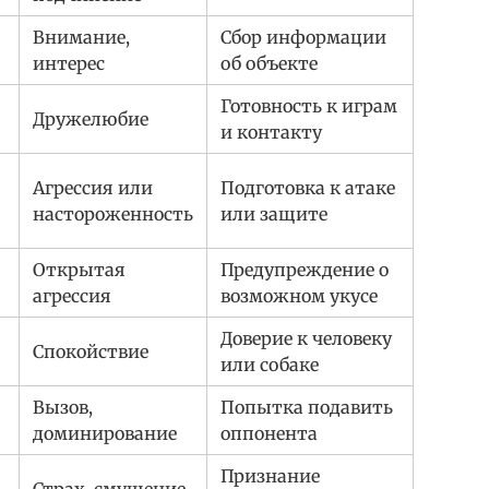
Внимание,
Сбор информации
интерес
об объекте
Готовность к играм
Дружелюбие
и контакту
Агрессия или
Подготовка к атаке
настороженность
или защите
Открытая
Предупреждение о
агрессия
возможном укусе
Доверие к человеку
Спокойствие
или собаке
Вызов,
Попытка подавить
доминирование
оппонента
Признание
Страх, смущение