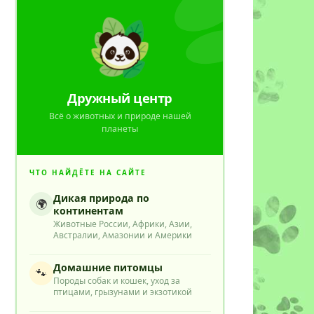
Дружный центр
Всё о животных и природе нашей
планеты
ЧТО НАЙДЁТЕ НА САЙТЕ
Дикая природа по
🌍
континентам
Животные России, Африки, Азии,
Австралии, Амазонии и Америки
Домашние питомцы
🐾
Породы собак и кошек, уход за
птицами, грызунами и экзотикой