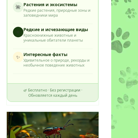
Растения и экосистемы
🌺
Редкие растения, природные зоны и
заповедники мира
Редкие и исчезающие виды
⭐
Краснокнижные животные и
уникальные обитатели планеты
Интересные факты
✨
Удивительное о природе, рекорды и
необычное поведение животных
🌿 Бесплатно · Без регистрации ·
Обновляется каждый день