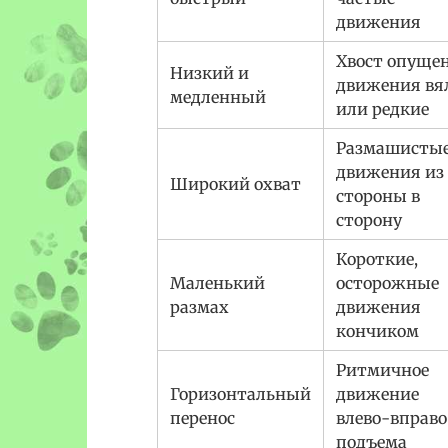
движения
Хвост опущен
Низкий и
движения вя
медленный
или редкие
Размашисты
движения из
Широкий охват
стороны в
сторону
Короткие,
Маленький
осторожные
размах
движения
кончиком
Ритмичное
Горизонтальный
движение
перенос
влево-вправо
подъема