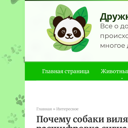
Перейти
к
Друж
контенту
Все о д
происхо
многое 
Главная страница
Животны
Главная
»
Интересное
Почему собаки виля