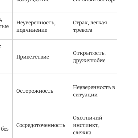
,
Неуверенность,
Страх, легкая
лые
подчинение
тревога
е
Открытость,
Приветствие
дружелюбие
Неуверенность в
Осторожность
ситуации
Охотничий
Сосредоточенность
инстинкт,
 без
слежка