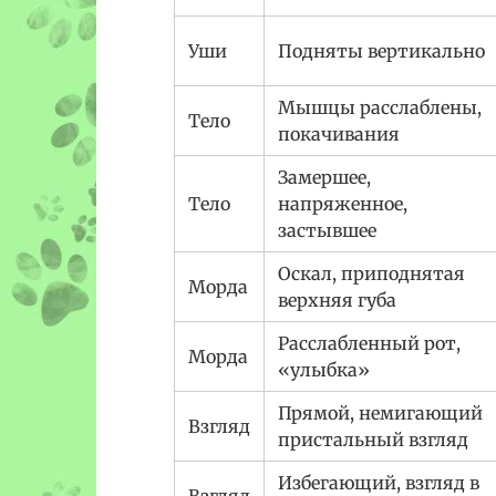
Уши
Подняты вертикально
Мышцы расслаблены,
Тело
покачивания
Замершее,
Тело
напряженное,
застывшее
Оскал, приподнятая
Морда
верхняя губа
Расслабленный рот,
Морда
«улыбка»
Прямой, немигающий
Взгляд
пристальный взгляд
Избегающий, взгляд в
Взгляд