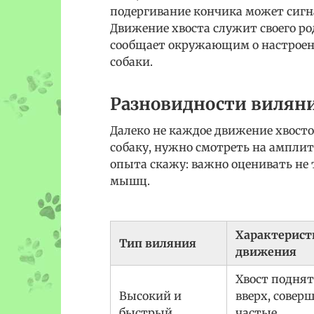
подергивание кончика может сигна
Движение хвоста служит своего р
сообщает окружающим о настроени
собаки.
Разновидности вилян
Далеко не каждое движение хвосто
собаку, нужно смотреть на амплиту
опыта скажу: важно оценивать не 
мышц.
Характерист
Тип виляния
движения
Хвост поднят
Высокий и
вверх, совер
быстрый
частые