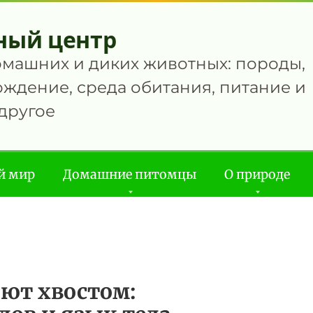
ный центр
омашних и диких животных: породы,
ждение, среда обитания, питание и
другое
й мир
Домашние питомцы
О природе
ют хвостом: