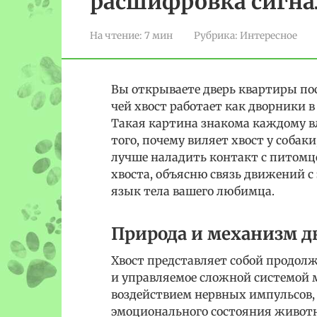
расшифровка сигнал
На чтение:
7 мин
Рубрика:
Интересное
Вы открываете дверь квартиры посл
чей хвост работает как дворники в
Такая картина знакома каждому в
того, почему виляет хвост у соба
лучше наладить контакт с питомце
хвоста, объясню связь движений 
язык тела вашего любимца.
Природа и механизм д
Хвост представляет собой продолж
и управляемое сложной системой
воздействием нервных импульсов,
эмоционального состояния животно