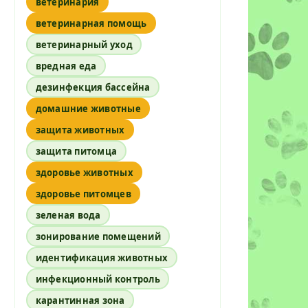
ветеринария
ветеринарная помощь
ветеринарный уход
вредная еда
дезинфекция бассейна
домашние животные
защита животных
защита питомца
здоровье животных
здоровье питомцев
зеленая вода
зонирование помещений
идентификация животных
инфекционный контроль
карантинная зона