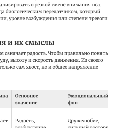
лизировать о резкой смене внимания пса.
ода биологическим передатчиком, который
и, уровне возбуждения или степени тревоги
ия и их смыслы
м означает радость. Чтобы правильно понять
ду, высоту и скорость движения. Из своего
только сам хвост, но и общее напряжение
ика
Основное
Эмоциональный
значение
фон
шает
Радость,
Дружелюбие,
возбуждение
сильный восторг