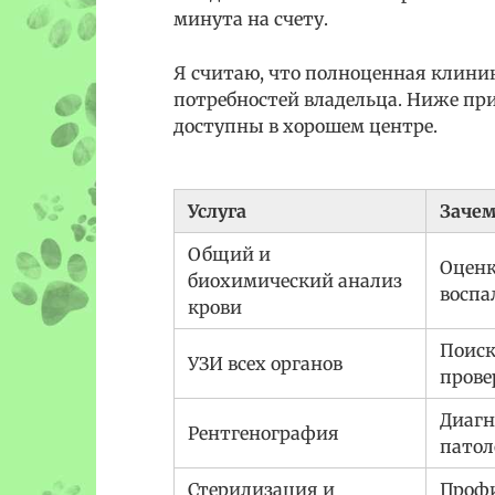
минута на счету.
Я считаю, что полноценная клини
потребностей владельца. Ниже пр
доступны в хорошем центре.
Услуга
Зачем
Общий и
Оценк
биохимический анализ
воспа
крови
Поиск
УЗИ всех органов
прове
Диагн
Рентгенография
патол
Стерилизация и
Профи