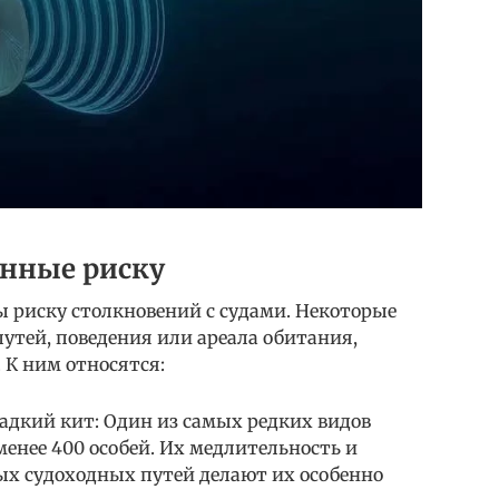
енные риску
ы риску столкновений с судами. Некоторые
утей, поведения или ареала обитания,
 К ним относятся:
адкий кит: Один из самых редких видов
менее 400 особей. Их медлительность и
х судоходных путей делают их особенно