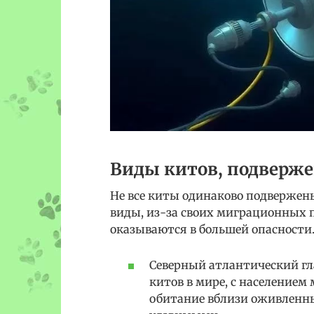
Виды китов, подверж
Не все киты одинаково подвержен
виды, из-за своих миграционных п
оказываются в большей опасности.
Северный атлантический гл
китов в мире, с населением 
обитание вблизи оживленны