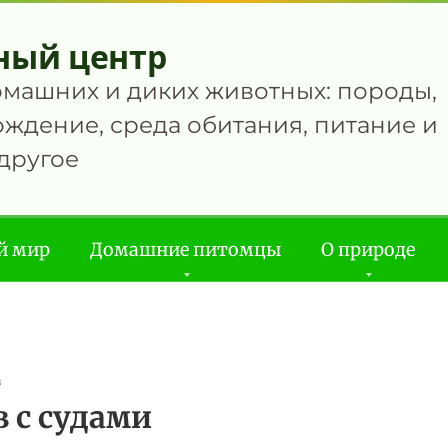
ный центр
омашних и диких животных: породы,
ждение, среда обитания, питание и
другое
й мир
Домашние питомцы
О природе
в
 с судами