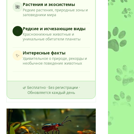
Растения и экосистемы
🌺
Редкие растения, природные зоны и
заповедники мира
Редкие и исчезающие виды
⭐
Краснокнижные животные и
уникальные обитатели планеты
Интересные факты
✨
Удивительное о природе, рекорды и
необычное поведение животных
🌿 Бесплатно · Без регистрации ·
Обновляется каждый день