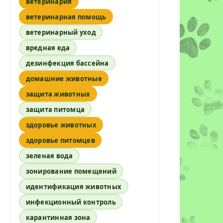
ветеринария
ветеринарная помощь
ветеринарный уход
вредная еда
дезинфекция бассейна
домашние животные
защита животных
защита питомца
здоровье животных
здоровье питомцев
зеленая вода
зонирование помещений
идентификация животных
инфекционный контроль
карантинная зона