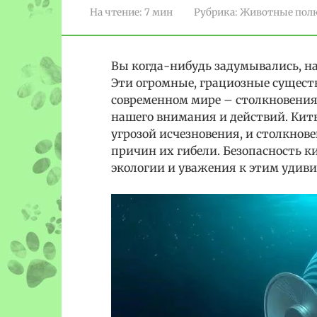
На чтение:
7 мин
Рубрика:
Животные пол
Вы когда-нибудь задумывались, н
Эти огромные, грациозные существ
современном мире – столкновениям
нашего внимания и действий. Киты
угрозой исчезновения, и столкнов
причин их гибели. Безопасность к
экологии и уважения к этим удив