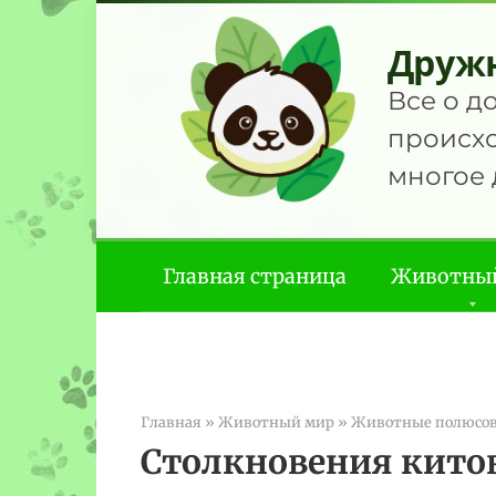
Перейти
к
Друж
контенту
Все о д
происхо
многое 
Главная страница
Животны
Главная
»
Животный мир
»
Животные полюсо
Столкновения китов