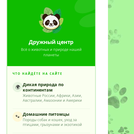
Дружный центр
Всё о животных и природе нашей
планеты
ЧТО НАЙДЁТЕ НА САЙТЕ
Дикая природа по
🌍
континентам
Животные России, Африки, Азии,
Австралии, Амазонии и Америки
Домашние питомцы
🐾
Породы собак и кошек, уход за
птицами, грызунами и экзотикой