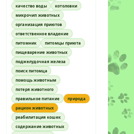
качество воды
котоловки
микрочип животных
организация приютов
ответственное владение
питомник
питомцы приюта
пищеварение животных
поджелудочная железа
поиск питомца
помощь животным
потеря животного
правильное питание
природа
рацион животных
реабилитация кошек
содержание животных