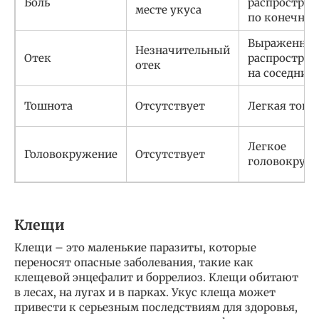
Боль
распростра
месте укуса
по конечнос
Выраженный
Незначительный
Отек
распростра
отек
на соседние
Тошнота
Отсутствует
Легкая тошн
Легкое
Головокружение
Отсутствует
головокруж
Клещи
Клещи – это маленькие паразиты, которые
переносят опасные заболевания, такие как
клещевой энцефалит и боррелиоз. Клещи обитают
в лесах, на лугах и в парках. Укус клеща может
привести к серьезным последствиям для здоровья,