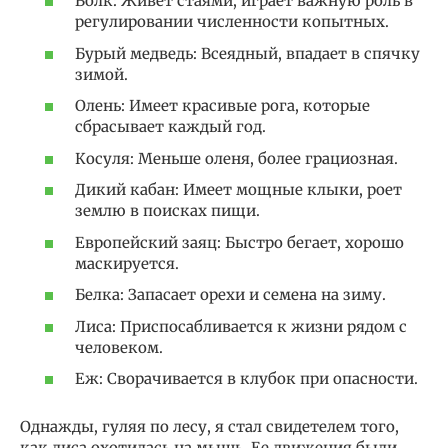
Волк: Живет стаями, играет важную роль в
регулировании численности копытных.
Бурый медведь: Всеядный, впадает в спячку
зимой.
Олень: Имеет красивые рога, которые
сбрасывает каждый год.
Косуля: Меньше оленя, более грациозная.
Дикий кабан: Имеет мощные клыки, роет
землю в поисках пищи.
Европейский заяц: Быстро бегает, хорошо
маскируется.
Белка: Запасает орехи и семена на зиму.
Лиса: Приспосабливается к жизни рядом с
человеком.
Еж: Сворачивается в клубок при опасности.
Однажды, гуляя по лесу, я стал свидетелем того,
как лиса охотилась на мышь. Ее движения были