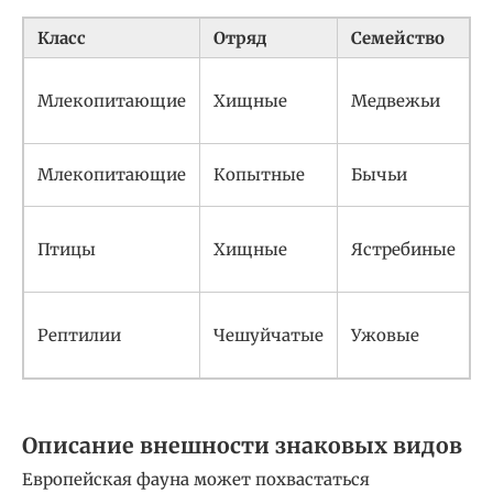
Класс
Отряд
Семейство
Млекопитающие
Хищные
Медвежьи
U
Млекопитающие
Копытные
Бычьи
B
Птицы
Хищные
Ястребиные
A
Рептилии
Чешуйчатые
Ужовые
N
Описание внешности знаковых видов
Европейская фауна может похвастаться