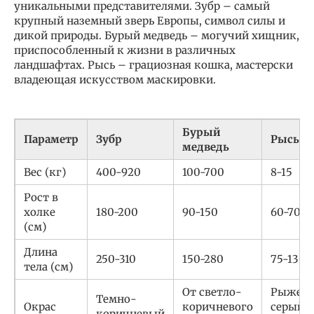
уникальными представителями. Зубр – самый
крупный наземный зверь Европы, символ силы и
дикой природы. Бурый медведь – могучий хищник,
приспособленный к жизни в различных
ландшафтах. Рысь – грациозная кошка, мастерски
владеющая искусством маскировки.
Бурый
Параметр
Зубр
Рысь
медведь
Вес (кг)
400-920
100-700
8-15
Рост в
холке
180-200
90-150
60-70
(см)
Длина
250-310
150-280
75-130
тела (см)
От светло-
Рыжева
Темно-
Окрас
коричневого
серый с
коричневый