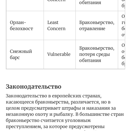
обитания
бра
Охр
Орлан-
Least
Браконьерство,
гне
белохвост
Concern
отравление
борь
отр
Охр
Браконьерство,
Снежный
оби
Vulnerable
потеря среды
барс
борь
обитания
бра
Законодательство
Законодательство в европейских странах,
касающееся браконьерства, различается, но в
целом предусматривает штрафы и наказания за
незаконную охоту и рыбалку. В большинстве стран
браконьерство считается уголовным
преступлением, за которое предусмотрены