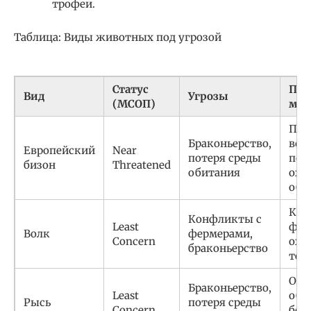
трофеи.
Таблица: Виды животных под угрозой
Статус
При
Вид
Угрозы
(МСОП)
ме
Про
Браконьерство,
вос
Европейский
Near
потеря среды
поп
бизон
Threatened
обитания
охр
оби
Ком
Конфликты с
Least
фер
Волк
фермерами,
Concern
охр
браконьерство
тер
Охр
Браконьерство,
Least
оби
Рысь
потеря среды
Concern
борь