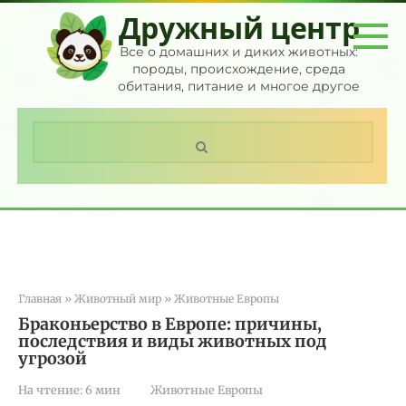
Перейти
Дружный центр
к
контенту
Все о домашних и диких животных:
породы, происхождение, среда
обитания, питание и многое другое
Поиск:
Главная
»
Животный мир
»
Животные Европы
Браконьерство в Европе: причины,
последствия и виды животных под
угрозой
На чтение:
6 мин
Животные Европы