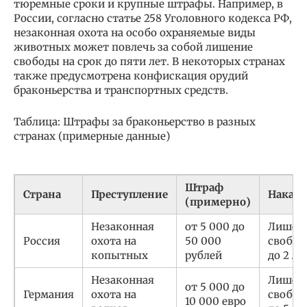
тюремные сроки и крупные штрафы. Например, в
России, согласно статье 258 Уголовного кодекса РФ,
незаконная охота на особо охраняемые виды
животных может повлечь за собой лишение
свободы на срок до пяти лет. В некоторых странах
также предусмотрена конфискация орудий
браконьерства и транспортных средств.
Таблица: Штрафы за браконьерство в разных
странах (примерные данные)
Штраф
Страна
Преступление
Наказа
(примерно)
Незаконная
от 5 000 до
Лишен
Россия
охота на
50 000
свобо
копытных
рублей
до 2 ле
Незаконная
Лишен
от 5 000 до
Германия
охота на
свобо
10 000 евро