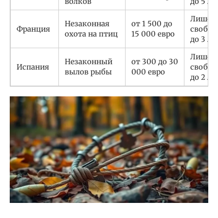
волков
до 5 ле
Лишен
Незаконная
от 1 500 до
Франция
свобо
охота на птиц
15 000 евро
до 3 ле
Лишен
Незаконный
от 300 до 30
Испания
свобо
вылов рыбы
000 евро
до 2 ле