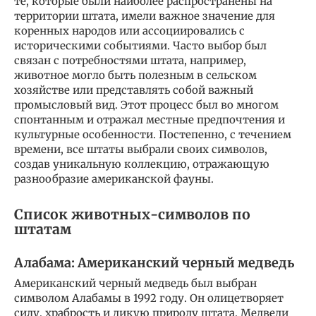
те, которые были наиболее распространены на
территории штата, имели важное значение для
коренных народов или ассоциировались с
историческими событиями. Часто выбор был
связан с потребностями штата, например,
животное могло быть полезным в сельском
хозяйстве или представлять собой важный
промысловый вид. Этот процесс был во многом
спонтанным и отражал местные предпочтения и
культурные особенности. Постепенно, с течением
времени, все штаты выбрали своих символов,
создав уникальную коллекцию, отражающую
разнообразие американской фауны.
Список животных-символов по
штатам
Алабама: Американский черный медведь
Американский черный медведь был выбран
символом Алабамы в 1992 году. Он олицетворяет
силу, храбрость и дикую природу штата. Медведи