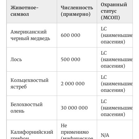
Охранный
Животное-
Численность
статус
символ
(примерно)
(МСОП)
LC
Американский
600 000
(наименьшие
черный медведь
опасения)
LC
Лось
500 000
(наименьшие
опасения)
LC
Кольцехвостый
2 000 000
(наименьшие
ястреб
опасения)
LC
Белохвостый
30 000 000
(наименьшие
олень
опасения)
Не
Калифорнийский
применимо
N/A
грифон
(мифическое