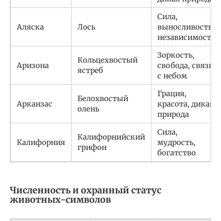
Сила,
Аляска
Лось
выносливость,
независимость
Зоркость,
Кольцехвостый
Аризона
свобода, связь
ястреб
с небом
Грация,
Белохвостый
Арканзас
красота, дикая
олень
природа
Сила,
Калифорнийский
Калифорния
мудрость,
грифон
богатство
Численность и охранный статус
животных-символов