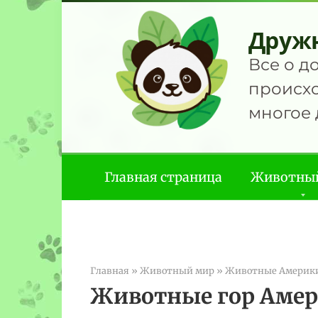
Перейти
к
Друж
контенту
Все о д
происхо
многое 
Главная страница
Животны
Главная
»
Животный мир
»
Животные Америк
Животные гор Аме