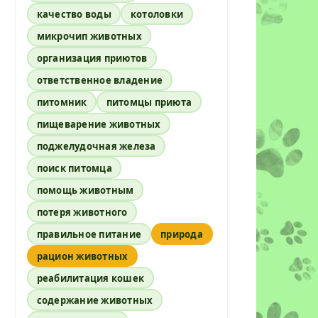
качество воды
котоловки
микрочип животных
организация приютов
ответственное владение
питомник
питомцы приюта
пищеварение животных
поджелудочная железа
поиск питомца
помощь животным
потеря животного
правильное питание
природа
рацион животных
реабилитация кошек
содержание животных