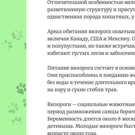
Отличительной особенностью вило
разветвленную структуру и присутс
единственная порода копытных, у
Ареал обитания вилорога охватыв
включая Канаду, США и Мексику. 
и полупустыни, но также встречаю
избегают густых лесов и заболоче
Питание вилорога состоит в основн
Они приспособлены к поеданию же
без воды в течение длительного в
на кору и сухие стебли трав.
Вилороги – социальные животные,
период размножения самцы борютс
Беременность длится около 8 меся
детеныша. Молодые вилороги быстр
возрасте около года.