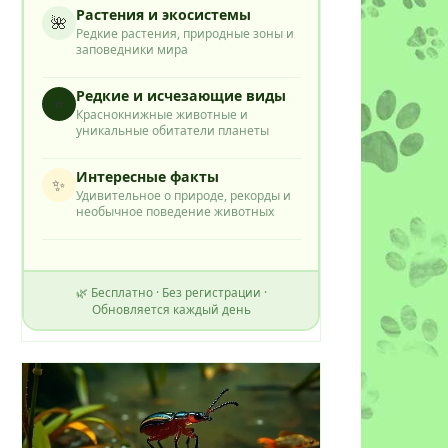
Растения и экосистемы
🌺
Редкие растения, природные зоны и
заповедники мира
Редкие и исчезающие виды
⭐
Краснокнижные животные и
уникальные обитатели планеты
Интересные факты
✨
Удивительное о природе, рекорды и
необычное поведение животных
🌿 Бесплатно · Без регистрации ·
Обновляется каждый день