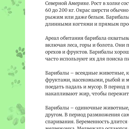
Северной Америке. Рост в холке сос
60 до 200 кг. Окрас шерсти обычн
рыжим или даже белым. Барибалы 
длинными когтями и прямым про
Ареал обитания барибала охватыв
включая леса, горы и болота. Они 
орехов и фруктов. Барибалы хоро
часто используют их для поиска п
Барибалы – всеядные животные, к
фруктами, насекомыми, рыбой и 
поедать падаль и мусор. В период
накапливают жир, чтобы пережить
Барибалы – одиночные животные, 
другом. В период размножения са
спаривания. Беременность длится о
медвежонка. Медвежата остаются с 