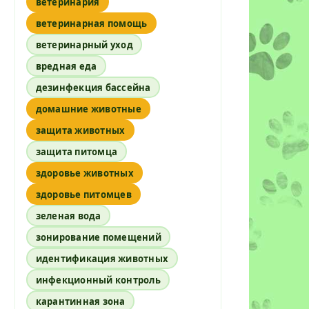
ветеринария
ветеринарная помощь
ветеринарный уход
вредная еда
дезинфекция бассейна
домашние животные
защита животных
защита питомца
здоровье животных
здоровье питомцев
зеленая вода
зонирование помещений
идентификация животных
инфекционный контроль
карантинная зона