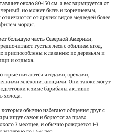
тавляет около 80-150 см, а вес варьируется от
о черный, но может быть и коричневым,
отличаются от других видов медведей более
филем морды.
ает большую часть Северной Америки,
предпочитают густые леса с обилием ягод,
шо приспособлены к лазанию по деревьям и
ищи и отдыха.
оторые питаются ягодами, орехами,
мелкими млекопитающими. Они также могут
 подготовки к зиме барибалы активно
 холода.
которые обычно избегают общения друг с
мцы ищут самок и борются за право
коло 7 месяцев, и обычно рождается 1-3
матерью до 1,5-2 лет.