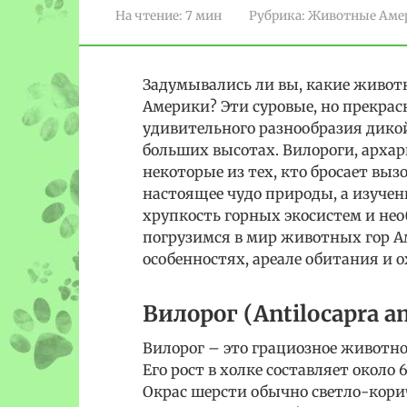
На чтение:
7 мин
Рубрика:
Животные Аме
Задумывались ли вы, какие живот
Америки? Эти суровые, но прекр
удивительного разнообразия дико
больших высотах. Вилороги, арха
некоторые из тех, кто бросает выз
настоящее чудо природы, а изучен
хрупкость горных экосистем и нео
погрузимся в мир животных гор А
особенностях, ареале обитания и о
Вилорог (Antilocapra a
Вилорог – это грациозное животно
Его рост в холке составляет около 6
Окрас шерсти обычно светло-кори