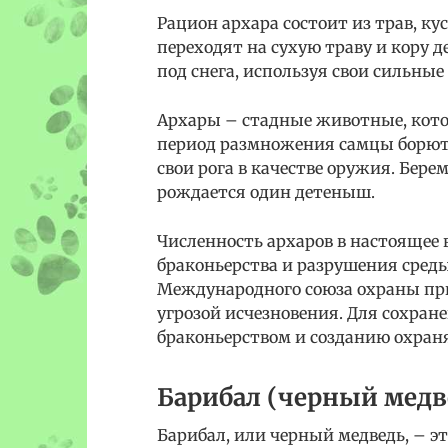
Рацион архара состоит из трав, ку
переходят на сухую траву и кору 
под снега, используя свои сильные
Архары – стадные животные, котор
период размножения самцы борютс
свои рога в качестве оружия. Бере
рождается один детеныш.
Численность архаров в настоящее 
браконьерства и разрушения среды
Международного союза охраны пр
угрозой исчезновения. Для сохран
браконьерством и созданию охран
Барибал (черный медв
Барибал, или черный медведь, – э