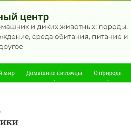
ный центр
омашних и диких животных: породы,
ждение, среда обитания, питание и
другое
й мир
Домашние питомцы
О природе
и
рики