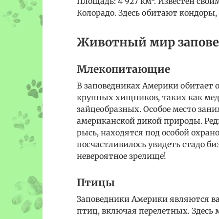
Площадь: 4 927 км². Известен сво
Колорадо. Здесь обитают кондоры,
Животный мир запов
Млекопитающие
В заповедниках Америки обитает 
крупных хищников, таких как медв
зайцеобразных. Особое место зан
американской дикой природы. Ред
рысь, находятся под особой охран
посчастливилось увидеть стадо биз
невероятное зрелище!
Птицы
Заповедники Америки являются в
птиц, включая перелетных. Здесь м