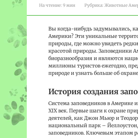
На чтение:
9 мин
Рубрика:
Животные Аме
Вы когда-нибудь задумывались, к
Америки? Эти уникальные террит
природы, где можно увидеть редк
красотой природы. Заповедники А
биоразнообразия и являются нац
миллионы туристов ежегодно, пре
природе и узнать больше об охра
История создания зап
Система заповедников в Америке 
XIX век. Первые шаги к охране пр
деятелей, как Джон Мьюр и Теодор 
национальный парк – Йеллоустон
заповедников. Ключевым этапом р