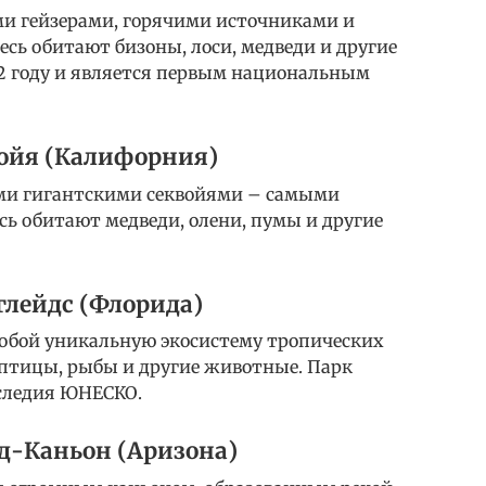
ими гейзерами, горячими источниками и
есь обитают бизоны, лоси, медведи и другие
72 году и является первым национальным
ойя (Калифорния)
оими гигантскими секвойями – самыми
сь обитают медведи, олени, пумы и другие
лейдс (Флорида)
 собой уникальную экосистему тропических
 птицы, рыбы и другие животные. Парк
следия ЮНЕСКО.
д-Каньон (Аризона)