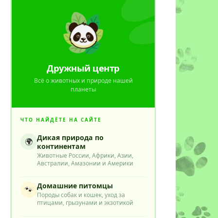
Дружный центр
Всё о животных и природе нашей
планеты
ЧТО НАЙДЁТЕ НА САЙТЕ
Дикая природа по
🌍
континентам
Животные России, Африки, Азии,
Австралии, Амазонии и Америки
Домашние питомцы
🐾
Породы собак и кошек, уход за
птицами, грызунами и экзотикой