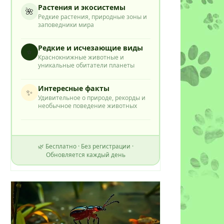
Растения и экосистемы
🌺
Редкие растения, природные зоны и
заповедники мира
Редкие и исчезающие виды
⭐
Краснокнижные животные и
уникальные обитатели планеты
Интересные факты
✨
Удивительное о природе, рекорды и
необычное поведение животных
🌿 Бесплатно · Без регистрации ·
Обновляется каждый день