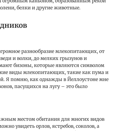
им огромным каньоном, образованным рекой
 олени, белки и другие животные.
едников
огромное разнообразие млекопитающих, от
еди и волки, до мелких грызунов и
имают бизоны, которые являются символом
кие виды млекопитающих, такие как пума и
ой. Я помню, как однажды в Йеллоустоне мне
онов, пасущихся на лугу – это было
ажным местом обитания для многих видов
ожно увидеть орлов, ястребов, соколов, а