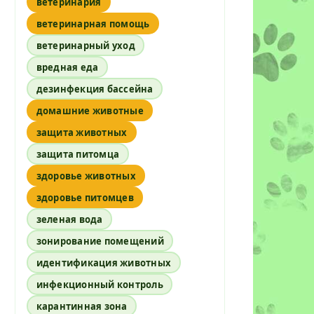
ветеринария
ветеринарная помощь
ветеринарный уход
вредная еда
дезинфекция бассейна
домашние животные
защита животных
защита питомца
здоровье животных
здоровье питомцев
зеленая вода
зонирование помещений
идентификация животных
инфекционный контроль
карантинная зона