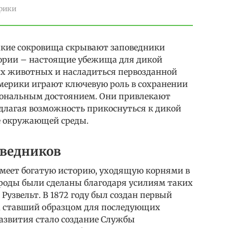
рики
акие сокровища скрывают заповедники
ории – настоящие убежища для дикой
их животных и насладиться первозданной
мерики играют ключевую роль в сохранении
иональным достоянием. Они привлекают
длагая возможность прикоснуться к дикой
не окружающей среды.
оведников
имеет богатую историю, уходящую корнями в
ироды были сделаны благодаря усилиям таких
Рузвельт. В 1872 году был создан первый
, ставший образцом для последующих
азвития стало создание Службы