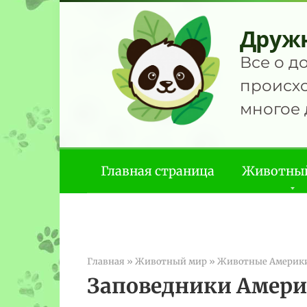
Перейти
к
Друж
контенту
Все о д
происхо
многое 
Главная страница
Животны
Главная
»
Животный мир
»
Животные Америк
Заповедники Амер