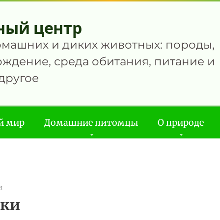
ный центр
омашних и диких животных: породы,
ждение, среда обитания, питание и
другое
й мир
Домашние питомцы
О природе
и
ики