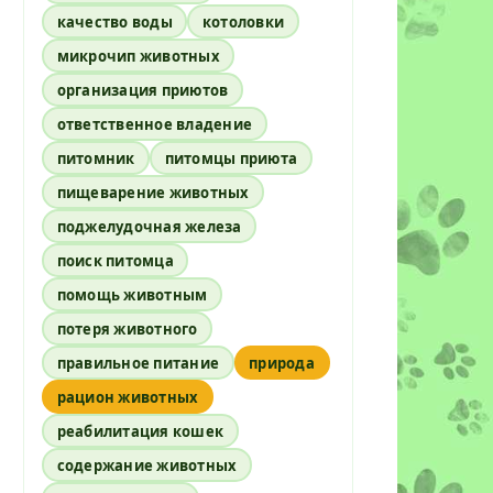
качество воды
котоловки
микрочип животных
организация приютов
ответственное владение
питомник
питомцы приюта
пищеварение животных
поджелудочная железа
поиск питомца
помощь животным
потеря животного
правильное питание
природа
рацион животных
реабилитация кошек
содержание животных