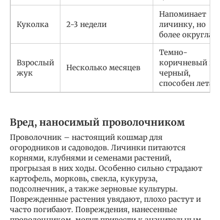
Напоминает
Куколка
2-3 недели
личинку, но
более округлая
Темно-
Взрослый
коричневый ил
Несколько месяцев
жук
черный,
способен летат
Вред, наносимый проволочником
Проволочник – настоящий кошмар для
огородников и садоводов. Личинки питаются
корнями, клубнями и семенами растений,
прогрызая в них ходы. Особенно сильно страдают
картофель, морковь, свекла, кукуруза,
подсолнечник, а также зерновые культуры.
Поврежденные растения увядают, плохо растут и
часто погибают. Повреждения, нанесенные
проволочником, могут привести к значительным