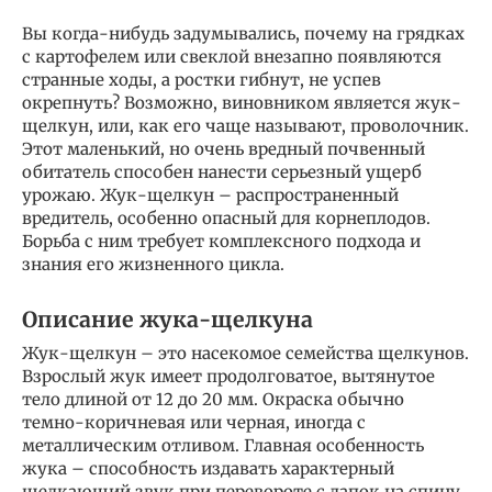
Вы когда-нибудь задумывались, почему на грядках
с картофелем или свеклой внезапно появляются
странные ходы, а ростки гибнут, не успев
окрепнуть? Возможно, виновником является жук-
щелкун, или, как его чаще называют, проволочник.
Этот маленький, но очень вредный почвенный
обитатель способен нанести серьезный ущерб
урожаю. Жук-щелкун – распространенный
вредитель, особенно опасный для корнеплодов.
Борьба с ним требует комплексного подхода и
знания его жизненного цикла.
Описание жука-щелкуна
Жук-щелкун – это насекомое семейства щелкунов.
Взрослый жук имеет продолговатое, вытянутое
тело длиной от 12 до 20 мм. Окраска обычно
темно-коричневая или черная, иногда с
металлическим отливом. Главная особенность
жука – способность издавать характерный
щелкающий звук при перевороте с лапок на спину,