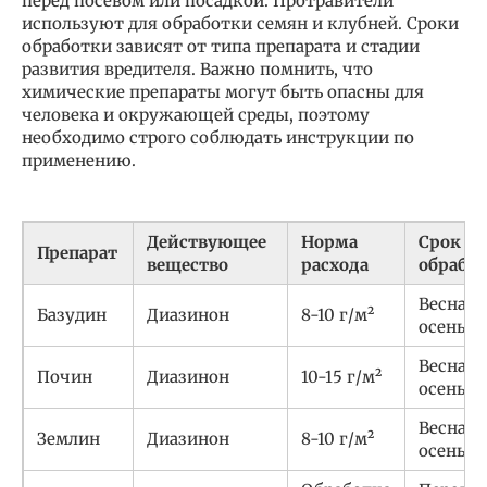
перед посевом или посадкой. Протравители
используют для обработки семян и клубней. Сроки
обработки зависят от типа препарата и стадии
развития вредителя. Важно помнить, что
химические препараты могут быть опасны для
человека и окружающей среды, поэтому
необходимо строго соблюдать инструкции по
применению.
Действующее
Норма
Срок
Препарат
вещество
расхода
обрабо
Весна,
Базудин
Диазинон
8-10 г/м²
осень
Весна,
Почин
Диазинон
10-15 г/м²
осень
Весна,
Землин
Диазинон
8-10 г/м²
осень