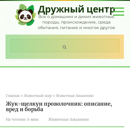
Перейти
Дружный центр
к
контенту
Все о домашних и диких животных:
породы, происхождение, среда
обитания, питание и многое другое
Поиск:
Главная
»
Животный мир
»
Животные Амазонии
Жук-щелкун проволочник: описание,
вред и борьба
На чтение:
6 мин
Животные Амазонии