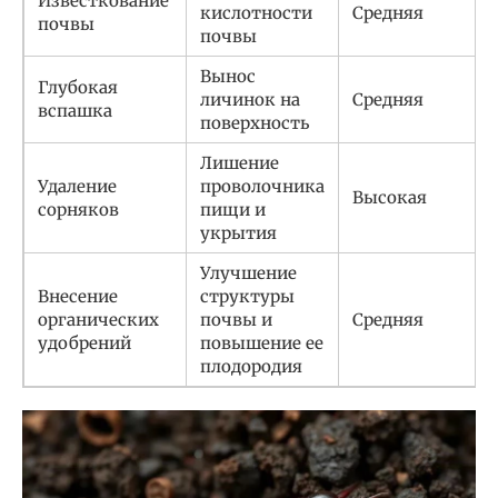
Известкование
кислотности
Средняя
почвы
почвы
Вынос
Глубокая
личинок на
Средняя
вспашка
поверхность
Лишение
Удаление
проволочника
Высокая
сорняков
пищи и
укрытия
Улучшение
Внесение
структуры
органических
почвы и
Средняя
удобрений
повышение ее
плодородия