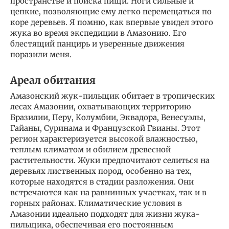
пространстве и поиска пищи. Ноги сильные и
цепкие, позволяющие ему легко перемещаться по
коре деревьев. Я помню, как впервые увидел этого
жука во время экспедиции в Амазонию. Его
блестящий панцирь и уверенные движения
поразили меня.
Ареал обитания
Амазонский жук-пильщик обитает в тропических
лесах Амазонии, охватывающих территорию
Бразилии, Перу, Колумбии, Эквадора, Венесуэлы,
Гайаны, Суринама и Французской Гвианы. Этот
регион характеризуется высокой влажностью,
теплым климатом и обилием древесной
растительности. Жуки предпочитают селиться на
деревьях лиственных пород, особенно на тех,
которые находятся в стадии разложения. Они
встречаются как на равнинных участках, так и в
горных районах. Климатические условия в
Амазонии идеально подходят для жизни жука-
пильщика, обеспечивая его постоянным