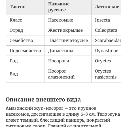
Название
Таксон
Латинское
русское
Класс
Насекомые
Insecta
Отряд
Жесткокрылые
Coleoptera
Семейство
Пластинчатоусые
Scarabaeidae
Подсемейство
Династины
Dynastinae
Род
Носороги
Oryctes
Носорог
Oryctes
Вид
амазонский
nasicornis
Описание внешнего вида
Амазонский жук-носорог – это крупное
насекомое, достигающее в длину 6-8 см. Тело жука
имеет темный, блестящий панцирь, покрытый
хитиновым слоем. Главной отличительной