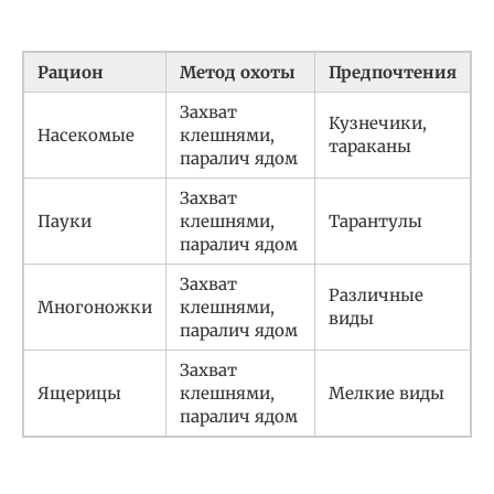
Рацион
Метод охоты
Предпочтения
Захват
Кузнечики,
Насекомые
клешнями,
тараканы
паралич ядом
Захват
Пауки
клешнями,
Тарантулы
паралич ядом
Захват
Различные
Многоножки
клешнями,
виды
паралич ядом
Захват
Ящерицы
клешнями,
Мелкие виды
паралич ядом