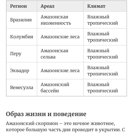
Регион
Ареал
Климат
Амазонская
Влажный
Бразилия
низменность
тропический
Влажный
Колумбия
Амазонские леса
тропический
Амазонская
Влажный
Перу
сельва
тропический
Влажный
Эквадор
Амазонские леса
тропический
Амазонский
Влажный
Венесуэла
бассейн
тропический
Образ жизни и поведение
Амазонский скорпион – это ночное животное,
которое большую часть дня проводит в укрытии. С