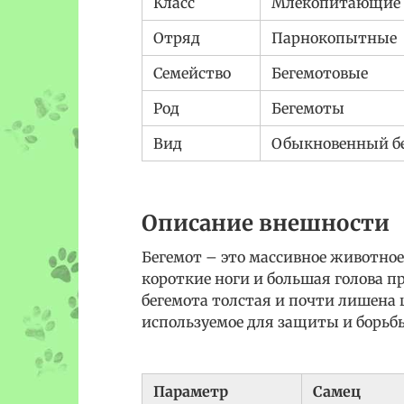
Класс
Млекопитающие
Отряд
Парнокопытные
Семейство
Бегемотовые
Род
Бегемоты
Вид
Обыкновенный б
Описание внешности
Бегемот – это массивное животное
короткие ноги и большая голова 
бегемота толстая и почти лишена 
используемое для защиты и борьб
Параметр
Самец