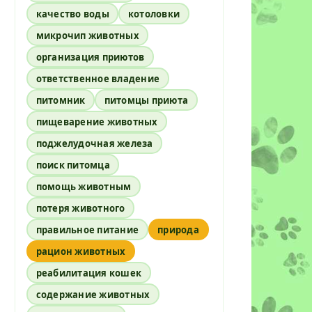
качество воды
котоловки
микрочип животных
организация приютов
ответственное владение
питомник
питомцы приюта
пищеварение животных
поджелудочная железа
поиск питомца
помощь животным
потеря животного
правильное питание
природа
рацион животных
реабилитация кошек
содержание животных