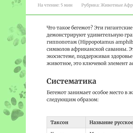
На чтение:
5 мин
Рубрика:
Животные Афр
Что такое бегемот? Эти гигантски
демонстрируют удивительную грац
гиппопотам (Hippopotamus amphib
символов африканской саванны. Э
экосистеме, поддерживая здоровье 
животное, это ключевой элемент 
Систематика
Бегемот занимает особое место в
следующим образом:
Таксон
Название русско