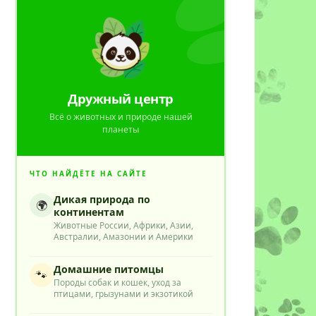
Дружный центр
Всё о животных и природе нашей
планеты
ЧТО НАЙДЁТЕ НА САЙТЕ
Дикая природа по
🌍
континентам
Животные России, Африки, Азии,
Австралии, Амазонии и Америки
Домашние питомцы
🐾
Породы собак и кошек, уход за
птицами, грызунами и экзотикой