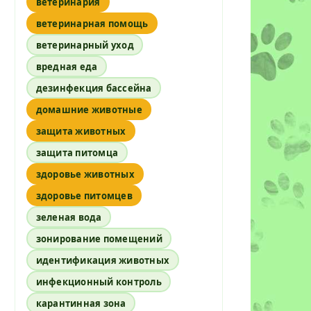
ветеринария
ветеринарная помощь
ветеринарный уход
вредная еда
дезинфекция бассейна
домашние животные
защита животных
защита питомца
здоровье животных
здоровье питомцев
зеленая вода
зонирование помещений
идентификация животных
инфекционный контроль
карантинная зона