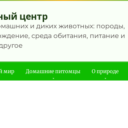
ный центр
омашних и диких животных: породы,
ждение, среда обитания, питание и
другое
й мир
Домашние питомцы
О природе