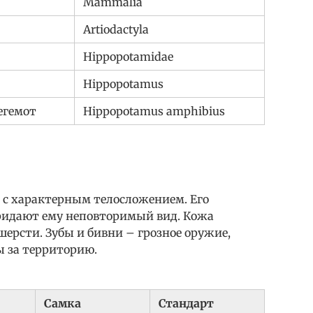
Mammalia
Artiodactyla
Hippopotamidae
Hippopotamus
егемот
Hippopotamus amphibius
 с характерным телосложением. Его
придают ему неповторимый вид. Кожа
шерсти. Зубы и бивни – грозное оружие,
ы за территорию.
Самка
Стандарт