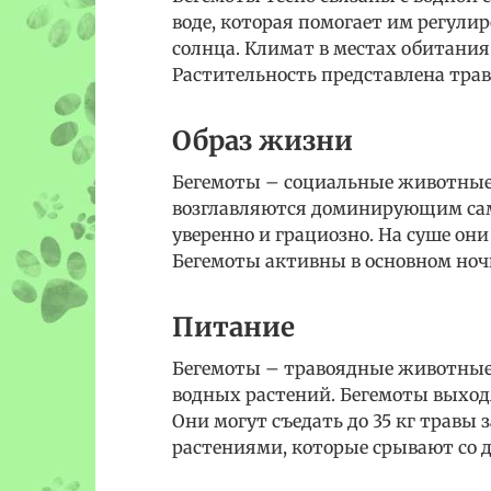
воде, которая помогает им регули
солнца. Климат в местах обитани
Растительность представлена тра
Образ жизни
Бегемоты – социальные животные
возглавляются доминирующим самц
уверенно и грациозно. На суше он
Бегемоты активны в основном ночь
Питание
Бегемоты – травоядные животные.
водных растений. Бегемоты выходя
Они могут съедать до 35 кг травы
растениями, которые срывают со д