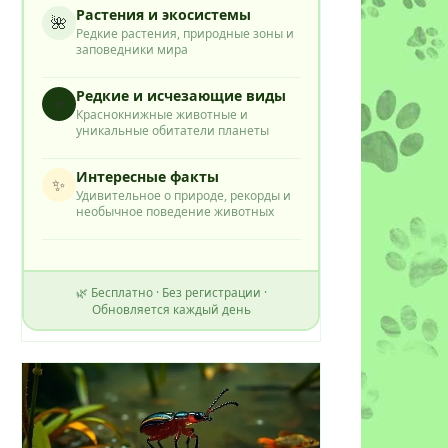
Растения и экосистемы
🌺
Редкие растения, природные зоны и
заповедники мира
Редкие и исчезающие виды
⭐
Краснокнижные животные и
уникальные обитатели планеты
Интересные факты
✨
Удивительное о природе, рекорды и
необычное поведение животных
🌿 Бесплатно · Без регистрации ·
Обновляется каждый день