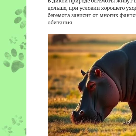
В дикой природе бегемоты живут в
дольше, при условии хорошего ух
бегемота зависит от многих факто
обитания.