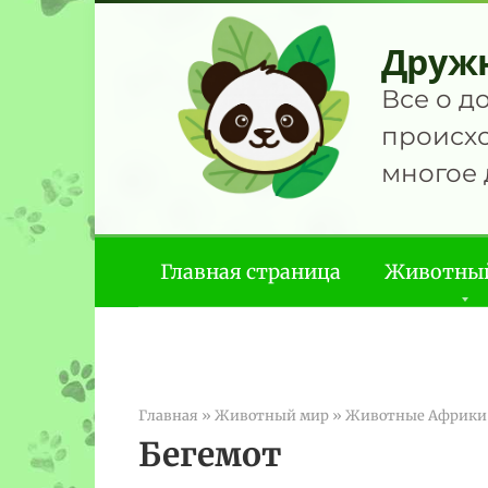
Перейти
к
Друж
контенту
Все о д
происхо
многое 
Главная страница
Животны
Главная
»
Животный мир
»
Животные Африки
Бегемот