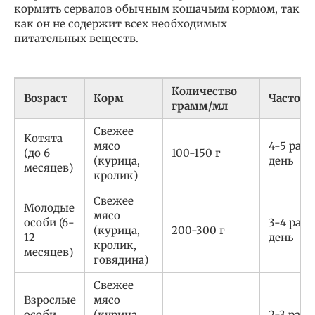
кормить сервалов обычным кошачьим кормом, так
как он не содержит всех необходимых
питательных веществ.
Количество
Возраст
Корм
Частота
грамм/мл
Свежее
Котята
мясо
4-5 раз 
(до 6
100-150 г
(курица,
день
месяцев)
кролик)
Свежее
Молодые
мясо
особи (6-
3-4 раза
(курица,
200-300 г
12
день
кролик,
месяцев)
говядина)
Свежее
Взрослые
мясо
особи
(курица,
2-3 раза