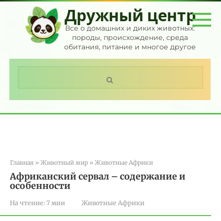
Перейти
Дружный центр
к
контенту
Все о домашних и диких животных:
породы, происхождение, среда
обитания, питание и многое другое
Поиск:
Главная
»
Животный мир
»
Животные Африки
Африканский сервал – содержание и
особенности
На чтение:
7 мин
Животные Африки