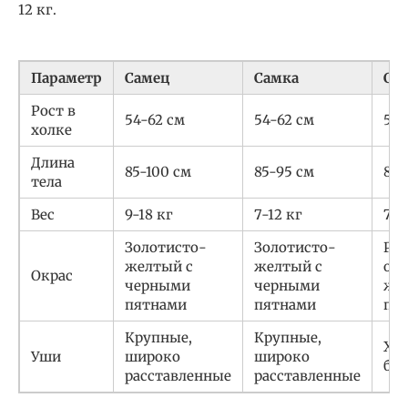
12 кг.
Параметр
Самец
Самка
Ст
Рост в
54-62 см
54-62 см
54-
холке
Длина
85-100 см
85-95 см
85-
тела
Вес
9-18 кг
7-12 кг
7-1
Золотисто-
Золотисто-
Раз
желтый с
желтый с
от
Окрас
черными
черными
жел
пятнами
пятнами
пя
Крупные,
Крупные,
Ха
Уши
широко
широко
бо
расставленные
расставленные