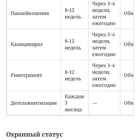
Через 3-4
8-12
недели,
Панлейкопения
Обяза
недель
затем
ежегодно
Через 3-4
8-12
недели,
Калицивироз
Обяза
недель
затем
ежегодно
Через 3-4
8-12
недели,
Ринотрахеит
Обяза
недель
затем
ежегодно
Каждые
Дегельминтизация
3
—
Обяза
месяца
Охранный статус