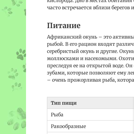
кислорода. Дно в местах обитания
часто встречается вблизи берегов и
Питание
Африканский окунь – это активны
рыбой. В его рацион входят разли
серебристый окунь и другие. Оку
моллюсками и насекомыми. Охотит
преследуя ее на открытой воде. 
зубами, которые позволяют ему ле
– очень прожорливая рыба, которая
Тип пищи
Рыба
Ракообразные