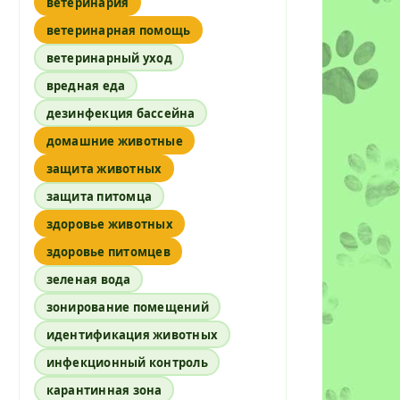
ветеринария
ветеринарная помощь
ветеринарный уход
вредная еда
дезинфекция бассейна
домашние животные
защита животных
защита питомца
здоровье животных
здоровье питомцев
зеленая вода
зонирование помещений
идентификация животных
инфекционный контроль
карантинная зона