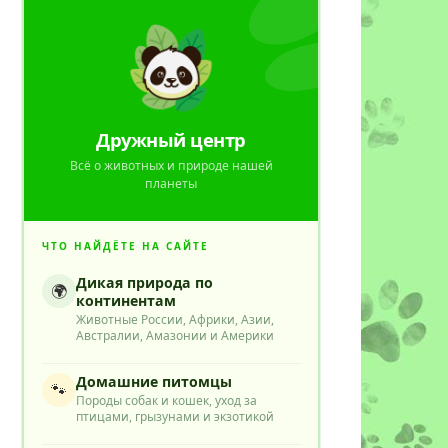
Дружный центр
Всё о животных и природе нашей
планеты
ЧТО НАЙДЁТЕ НА САЙТЕ
Дикая природа по
🌍
континентам
Животные России, Африки, Азии,
Австралии, Амазонии и Америки
Домашние питомцы
🐾
Породы собак и кошек, уход за
птицами, грызунами и экзотикой