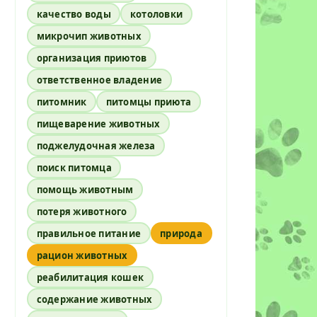
качество воды
котоловки
микрочип животных
организация приютов
ответственное владение
питомник
питомцы приюта
пищеварение животных
поджелудочная железа
поиск питомца
помощь животным
потеря животного
правильное питание
природа
рацион животных
реабилитация кошек
содержание животных