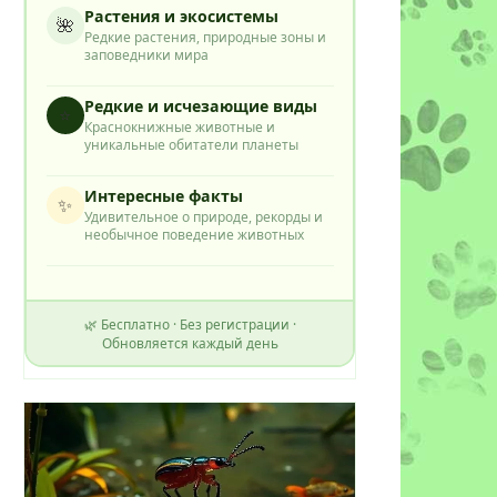
Растения и экосистемы
🌺
Редкие растения, природные зоны и
заповедники мира
Редкие и исчезающие виды
⭐
Краснокнижные животные и
уникальные обитатели планеты
Интересные факты
✨
Удивительное о природе, рекорды и
необычное поведение животных
🌿 Бесплатно · Без регистрации ·
Обновляется каждый день