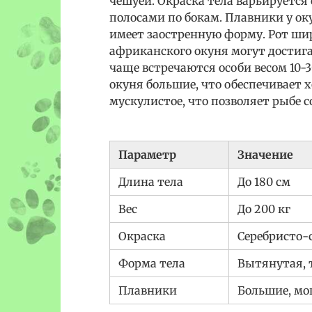
чешуей. Окраска тела варьируется 
полосами по бокам. Плавники у о
имеет заостренную форму. Рот ши
африканского окуня могут достигать
чаще встречаются особи весом 10-3
окуня большие, что обеспечивает х
мускулистое, что позволяет рыбе 
Параметр
Значение
Длина тела
До 180 см
Вес
До 200 кг
Окраска
Серебристо-
Форма тела
Вытянутая, 
Плавники
Большие, м