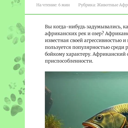
На чтение:
6 мин
Рубрика:
Животные Афр
Вы когда-нибудь задумывались, к
африканских рек и озер? Африканс
известная своей агрессивностью и
пользуется популярностью среди р
бойкому характеру. Африканский 
приспособленности.