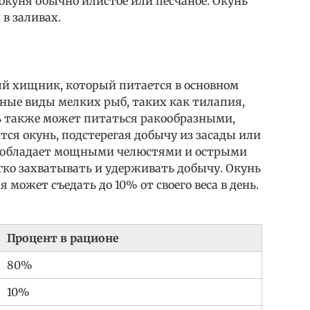
 окуня обычно илистое или песчаное. Окунь
 в заливах.
й хищник, который питается в основном
чные виды мелких рыб, таких как тилапия,
нь также может питаться ракообразными,
ся окунь, подстерегая добычу из засады или
Он обладает мощными челюстями и острыми
гко захватывать и удерживать добычу. Окунь
 может съедать до 10% от своего веса в день.
Процент в рационе
80%
10%