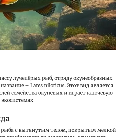
лассу лучепёрых рыб, отряду окунеобразных
название – Lates niloticus. Этот вид является
лей семейства окуневых и играет ключевую
 экосистемах.
ида
я рыба с вытянутым телом, покрытым мелкой