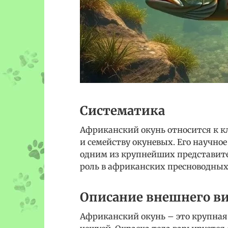
Систематика
Африканский окунь относится к к
и семейству окуневых. Его научное 
одним из крупнейших представите
роль в африканских пресноводных
Описание внешнего в
Африканский окунь – это крупна