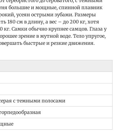
от серебристого до сероватого, с темными
куня большие и мощные, спинной плавник
рокий, усеян острыми зубами. Размеры
 180 см в длину, а вес – до 200 кг, хотя
0 кг. Самки обычно крупнее самцов. Глаза у
орошее зрение в мутной воде. Тело упругое,
совершать быстрые и резкие движения.
серая с темными полосами
торпедообразная
ощные