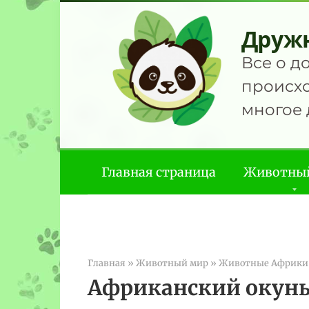
Перейти
к
Друж
контенту
Все о д
происхо
многое 
Главная страница
Животны
Главная
»
Животный мир
»
Животные Африки
Африканский окун