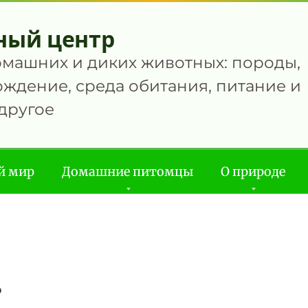
ный центр
омашних и диких животных: породы,
ждение, среда обитания, питание и
другое
й мир
Домашние питомцы
О природе
ь