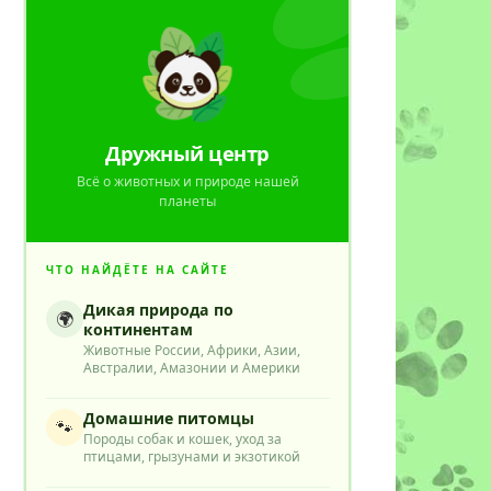
Дружный центр
Всё о животных и природе нашей
планеты
ЧТО НАЙДЁТЕ НА САЙТЕ
Дикая природа по
🌍
континентам
Животные России, Африки, Азии,
Австралии, Амазонии и Америки
Домашние питомцы
🐾
Породы собак и кошек, уход за
птицами, грызунами и экзотикой