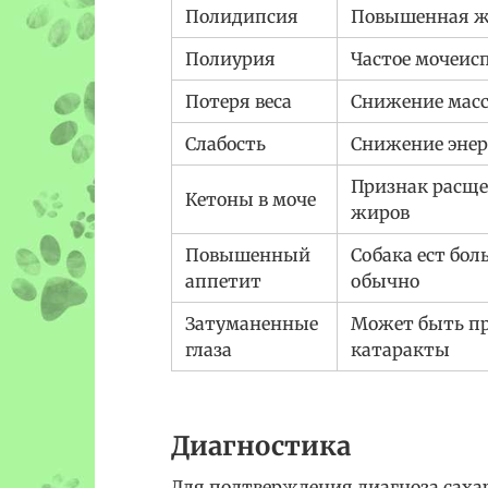
Полидипсия
Повышенная 
Полиурия
Частое мочеис
Потеря веса
Снижение масс
Слабость
Снижение эне
Признак расщ
Кетоны в моче
жиров
Повышенный
Собака ест бол
аппетит
обычно
Затуманенные
Может быть п
глаза
катаракты
Диагностика
Для подтверждения диагноза сахар