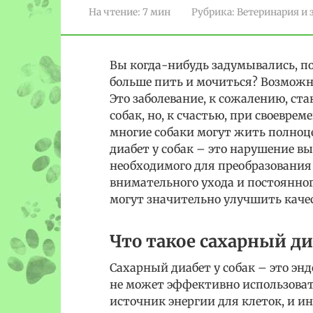
На чтение:
7 мин
Рубрика:
Ветеринария и 
Вы когда-нибудь задумывались, по
больше пить и мочиться? Возможно
Это заболевание, к сожалению, ст
собак, но, к счастью, при своевре
многие собаки могут жить полноц
диабет у собак – это нарушение в
необходимого для преобразования 
внимательного ухода и постоянног
могут значительно улучшить каче
Что такое сахарный ди
Сахарный диабет у собак – это эн
не может эффективно использоват
источник энергии для клеток, и 