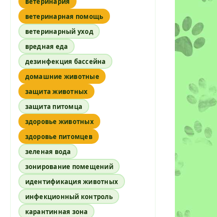
ветеринария
ветеринарная помощь
ветеринарный уход
вредная еда
дезинфекция бассейна
домашние животные
защита животных
защита питомца
здоровье животных
здоровье питомцев
зеленая вода
зонирование помещений
идентификация животных
инфекционный контроль
карантинная зона