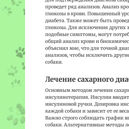
проведет ряд анализов. Анализ кр
глюкозы в крови. Повышенный ур
диабета. Также может быть прове
глюкозы. Для исключения других 
подобные симптомы, могут потреб
общий анализ крови и биохимичес
объяснил мне, что для точной диа
анализов, чтобы исключить друг
собаки.
Лечение сахарного диа
Основным методом лечения сахарно
инсулинотерапия. Инсулин вводи
инсулиновой ручки. Дозировка ин
каждой собаки и зависит от ее вес
Важно строго соблюдать график вв
собаки. Альтернативные методы ле