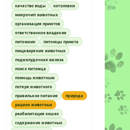
качество воды
котоловки
микрочип животных
организация приютов
ответственное владение
питомник
питомцы приюта
пищеварение животных
поджелудочная железа
поиск питомца
помощь животным
потеря животного
правильное питание
природа
рацион животных
реабилитация кошек
содержание животных