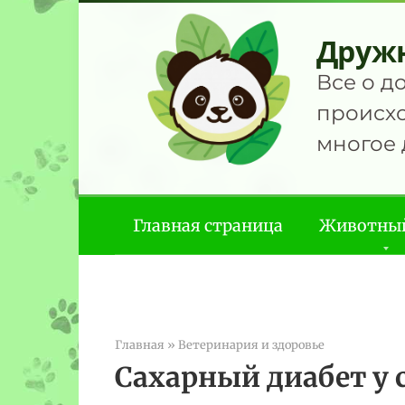
Перейти
к
Друж
контенту
Все о д
происхо
многое 
Главная страница
Животны
Главная
»
Ветеринария и здоровье
Сахарный диабет у 