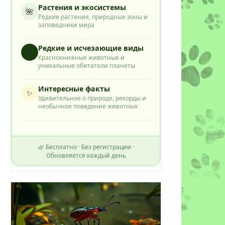
Растения и экосистемы
🌺
Редкие растения, природные зоны и
заповедники мира
Редкие и исчезающие виды
⭐
Краснокнижные животные и
уникальные обитатели планеты
Интересные факты
✨
Удивительное о природе, рекорды и
необычное поведение животных
🌿 Бесплатно · Без регистрации ·
Обновляется каждый день