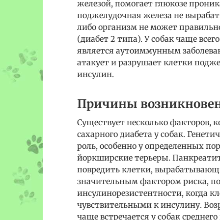
железой, помогает глюкозе проник
поджелудочная железа не вырабаты
либо организм не может правиль
(диабет 2 типа). У собак чаще всег
является аутоиммунным заболева
атакует и разрушает клетки под
инсулин.
Причины возникнове
Существует несколько факторов, к
сахарного диабета у собак. Генет
роль, особенно у определенных пор
йоркширские терьеры. Панкреатит
повредить клетки, вырабатывающ
значительным фактором риска, по
инсулинорезистентности, когда кл
чувствительными к инсулину. Возр
чаще встречается у собак среднего