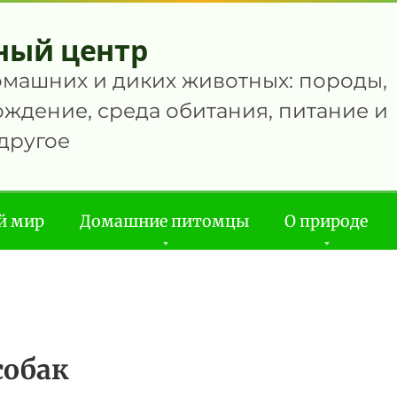
ный центр
омашних и диких животных: породы,
ждение, среда обитания, питание и
другое
й мир
Домашние питомцы
О природе
собак