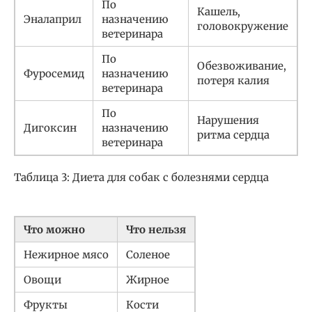
По
Кашель,
Эналаприл
назначению
головокружение
ветеринара
По
Обезвоживание,
Фуросемид
назначению
потеря калия
ветеринара
По
Нарушения
Дигоксин
назначению
ритма сердца
ветеринара
Таблица 3: Диета для собак с болезнями сердца
Что можно
Что нельзя
Нежирное мясо
Соленое
Овощи
Жирное
Фрукты
Кости