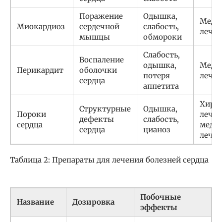
Поражение
Одышка,
Меди
Миокардиоз
сердечной
слабость,
лечен
мышцы
обмороки
Слабость,
Воспаление
одышка,
Меди
Перикардит
оболочки
потеря
лечен
сердца
аппетита
Хиру
Структурные
Одышка,
Пороки
лечен
дефекты
слабость,
сердца
меди
сердца
цианоз
лечен
Таблица 2: Препараты для лечения болезней сердца
Побочные
Название
Дозировка
эффекты