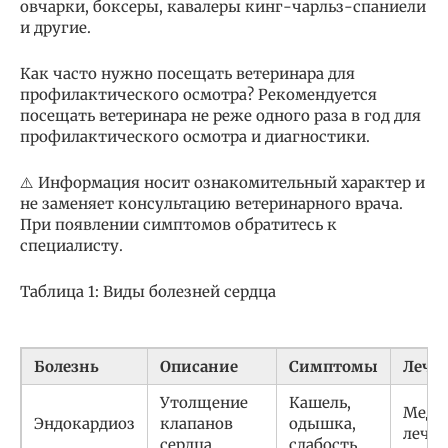
овчарки, боксеры, кавалеры кинг-чарльз-спаниели
и другие.
Как часто нужно посещать ветеринара для
профилактического осмотра? Рекомендуется
посещать ветеринара не реже одного раза в год для
профилактического осмотра и диагностики.
⚠️ Информация носит ознакомительный характер и
не заменяет консультацию ветеринарного врача.
При появлении симптомов обратитесь к
специалисту.
Таблица 1: Виды болезней сердца
Болезнь
Описание
Симптомы
Лече
Утолщение
Кашель,
Меди
Эндокардиоз
клапанов
одышка,
лечен
сердца
слабость