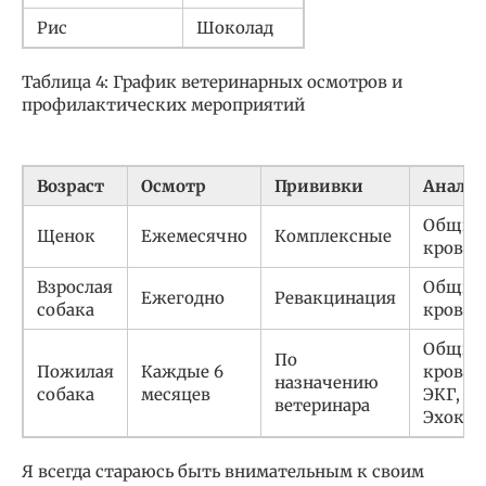
Рис
Шоколад
Таблица 4: График ветеринарных осмотров и
профилактических мероприятий
Возраст
Осмотр
Прививки
Анали
Общий 
Щенок
Ежемесячно
Комплексные
крови
Взрослая
Общий 
Ежегодно
Ревакцинация
собака
крови,
Общий 
По
Пожилая
Каждые 6
крови,
назначению
собака
месяцев
ЭКГ,
ветеринара
Эхокар
Я всегда стараюсь быть внимательным к своим