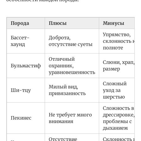
Порода
Плюсы
Минусы
Упрямство,
Бассет-
Доброта,
склонность к
хаунд
отсутствие суеты
полноте
Отличный
Слюни, храп,
Бульмастиф
охранник,
размер
уравновешенность
Сложный
Милый вид,
Ши-тцу
уход за
привязанность
шерстью
Сложность в
Не требует много
дрессировке,
Пекинес
внимания
проблемы с
дыханием
Отсутствие
Склонность к