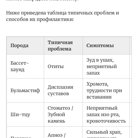
Ниже приведена таблица типичных проблем и
способов их профилактики:
Типичная
Порода
Симптомы
П
проблема
Зуд в ушах,
Бассет-
Р
Отиты
неприятный
хаунд
у
запах
Хромота,
Дисплазия
К
Бульмастиф
трудности при
суставов
х
вставании
Стоматоз /
Неприятный
Ч
Ши-тцу
Зубной
запах изо рта,
с
камень
кровоточивость
п
Сильный храп,
И
Апноэ /