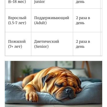
(6-18 мес)
junior
день
к
С
Взрослый
Поддерживающий
2 раза в
к
(1.5-7 лет)
(Adult)
день
ж
у
С
Пожилой
Диетический
2 раза в
ф
(7+ лет)
(Senior)
день
п
с