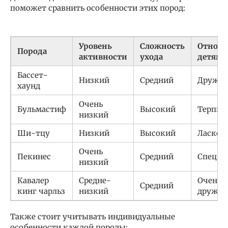
поможет сравнить особенности этих пород:
Уровень
Сложность
Отноше
Порода
активности
ухода
детям
Бассет-
Низкий
Средний
Друже
хаунд
Очень
Бульмастиф
Высокий
Терпи
низкий
Ши-тцу
Низкий
Высокий
Ласков
Очень
Пекинес
Средний
Специф
низкий
Кавалер
Средне-
Очень
Средний
кинг чарльз
низкий
друже
Также стоит учитывать индивидуальные
особенности каждой породы: