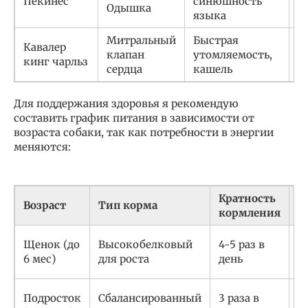
Пекинес
синюшность
п
Одышка
языка
к
Митральный
Быстрая
Кавалер
Р
клапан
утомляемость,
кинг чарльз
с
сердца
кашель
Для поддержания здоровья я рекомендую
составить график питания в зависимости от
возраста собаки, так как потребности в энергии
меняются:
Кратность
О
Возраст
Тип корма
кормления
р
Д
Щенок (до
Высокобелковый
4-5 раз в
к
6 мес)
для роста
день
ф
П
Подросток
Сбалансированный
3 раза в
с