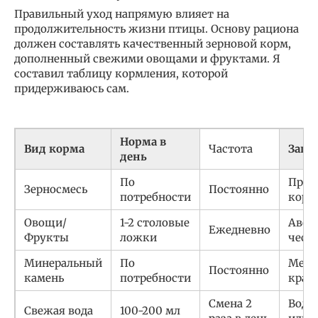
Правильный уход напрямую влияет на
продолжительность жизни птицы. Основу рациона
должен составлять качественный зерновой корм,
дополненный свежими овощами и фруктами. Я
составил таблицу кормления, которой
придерживаюсь сам.
Норма в
Вид корма
Частота
Запр
день
По
Прос
Зерносмесь
Постоянно
потребности
корм
Овощи/
1-2 столовые
Авока
Ежедневно
Фрукты
ложки
чесн
Минеральный
По
Мел 
Постоянно
камень
потребности
крас
Смена 2
Вода 
Свежая вода
100-200 мл