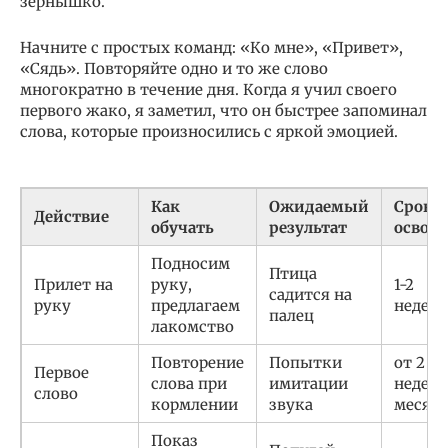
зернышко.
Начните с простых команд: «Ко мне», «Привет»,
«Сядь». Повторяйте одно и то же слово
многократно в течение дня. Когда я учил своего
первого жако, я заметил, что он быстрее запоминал
слова, которые произносились с яркой эмоцией.
Как
Ожидаемый
Срок
Действие
обучать
результат
освое
Подносим
Птица
Прилет на
руку,
1-2
садится на
руку
предлагаем
недели
палец
лакомство
Повторение
Попытки
от 2
Первое
слова при
имитации
недель
слово
кормлении
звука
месяц
Показ