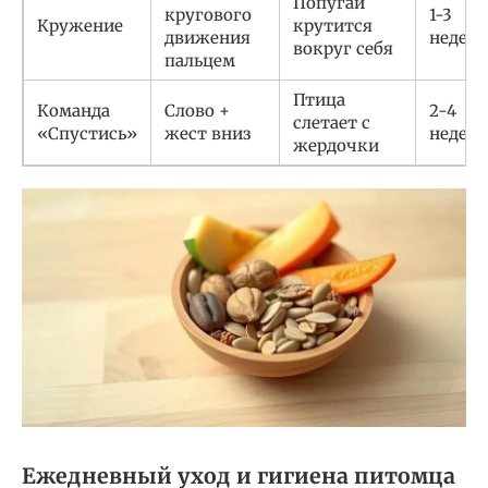
Попугай
кругового
1-3
Кружение
крутится
движения
недели
вокруг себя
пальцем
Птица
Команда
Слово +
2-4
слетает с
«Спустись»
жест вниз
недели
жердочки
Ежедневный уход и гигиена питомца