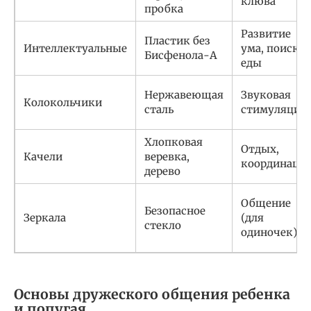
клюва
пробка
Развитие
Пластик без
Интеллектуальные
ума, поиск
Бисфенола-А
еды
Нержавеющая
Звуковая
Колокольчики
сталь
стимуляция
Хлопковая
Отдых,
Качели
веревка,
координаци
дерево
Общение
Безопасное
Зеркала
(для
стекло
одиночек)
Основы дружеского общения ребенка
и попугая