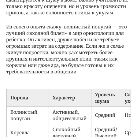
только красоту оперения, но и уровень громкости
криков, а также склонность птицы к укусам.
Из своего опыта скажу: волнистый попугай — это
лучший «входной билет» в мир орнитологии для
ребенка. Он активен, дружелюбен и не требует
огромных затрат на содержание. Если же в семье
живут подростки, можно рассмотреть более
крупных и интеллектуальных птиц, таких как
кореллы или даже ара, но будьте готовы к их
требовательности в общении.
Уровень
Слож
Порода
Характер
шума
уход
Волнистый
Активный,
Средний
Низк
попугай
общительный
Спокойный,
Средний/
Корелла
Сред
ласковый
Высокий