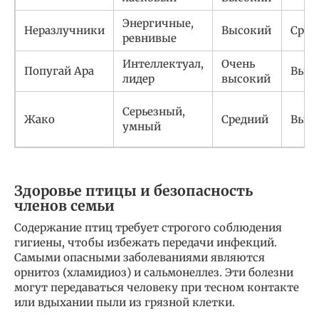
Энергичные,
Неразлучники
Высокий
Сред
ревнивые
Интеллектуал,
Очень
Попугай Ара
Высо
лидер
высокий
Серьезный,
Жако
Средний
Высо
умный
Здоровье птицы и безопасность
членов семьи
Содержание птиц требует строгого соблюдения
гигиены, чтобы избежать передачи инфекций.
Самыми опасными заболеваниями являются
орнитоз (хламидиоз) и сальмонеллез. Эти болезни
могут передаваться человеку при тесном контакте
или вдыхании пыли из грязной клетки.