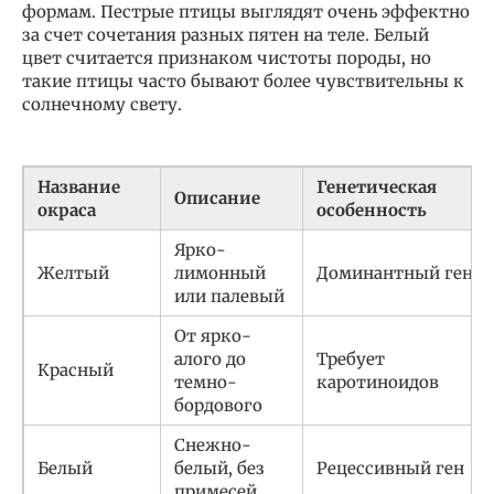
формам. Пестрые птицы выглядят очень эффектно
за счет сочетания разных пятен на теле. Белый
цвет считается признаком чистоты породы, но
такие птицы часто бывают более чувствительны к
солнечному свету.
Название
Генетическая
Описание
окраса
особенность
Ярко-
Желтый
лимонный
Доминантный ген
или палевый
От ярко-
алого до
Требует
Красный
темно-
каротиноидов
бордового
Снежно-
Белый
белый, без
Рецессивный ген
примесей