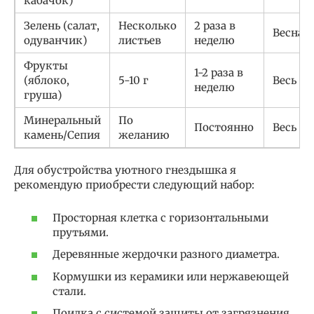
кабачок)
Зелень (салат,
Несколько
2 раза в
Весна-
одуванчик)
листьев
неделю
Фрукты
1-2 раза в
(яблоко,
5-10 г
Весь го
неделю
груша)
Минеральный
По
Постоянно
Весь го
камень/Сепия
желанию
Для обустройства уютного гнездышка я
рекомендую приобрести следующий набор:
Просторная клетка с горизонтальными
прутьями.
Деревянные жердочки разного диаметра.
Кормушки из керамики или нержавеющей
стали.
Поилка с системой защиты от загрязнения.