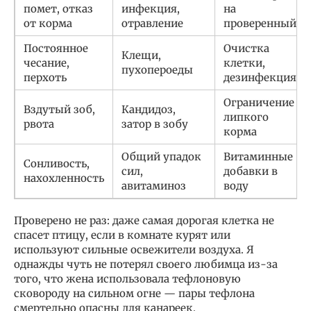
помет, отказ
инфекция,
на
от корма
отравление
проверенный
Постоянное
Очистка
Клещи,
чесание,
клетки,
пухопероеды
перхоть
дезинфекция
Ограничение
Вздутый зоб,
Кандидоз,
липкого
рвота
затор в зобу
корма
Общий упадок
Витаминные
Сонливость,
сил,
добавки в
нахохленность
авитаминоз
воду
Проверено не раз: даже самая дорогая клетка не
спасет птицу, если в комнате курят или
используют сильные освежители воздуха. Я
однажды чуть не потерял своего любимца из-за
того, что жена использовала тефлоновую
сковороду на сильном огне — пары тефлона
смертельно опасны для канареек.