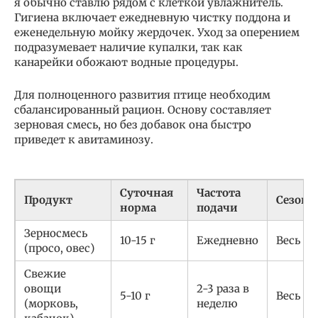
я обычно ставлю рядом с клеткой увлажнитель.
Гигиена включает ежедневную чистку поддона и
еженедельную мойку жердочек. Уход за оперением
подразумевает наличие купалки, так как
канарейки обожают водные процедуры.
Для полноценного развития птице необходим
сбалансированный рацион. Основу составляет
зерновая смесь, но без добавок она быстро
приведет к авитаминозу.
Суточная
Частота
Продукт
Сезонн
норма
подачи
Зерносмесь
10-15 г
Ежедневно
Весь го
(просо, овес)
Свежие
овощи
2-3 раза в
5-10 г
Весь го
(морковь,
неделю