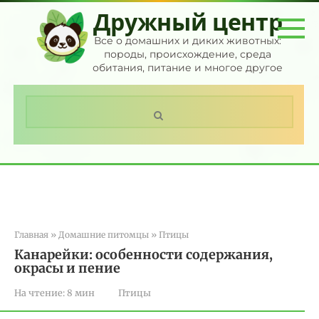
Перейти
Дружный центр
к
контенту
Все о домашних и диких животных:
породы, происхождение, среда
обитания, питание и многое другое
Поиск:
Главная
»
Домашние питомцы
»
Птицы
Канарейки: особенности содержания,
окрасы и пение
На чтение:
8 мин
Птицы